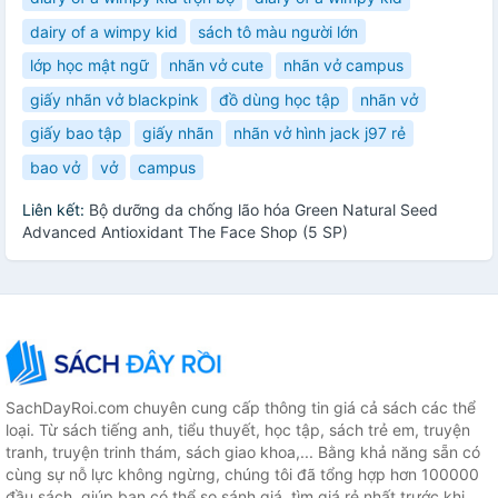
dairy of a wimpy kid
sách tô màu người lớn
lớp học mật ngữ
nhãn vở cute
nhãn vở campus
giấy nhãn vở blackpink
đồ dùng học tập
nhãn vở
giấy bao tập
giấy nhãn
nhãn vở hình jack j97 rẻ
bao vở
vở
campus
Liên kết:
Bộ dưỡng da chống lão hóa Green Natural Seed
Advanced Antioxidant The Face Shop (5 SP)
SachDayRoi.com chuyên cung cấp thông tin giá cả sách các thể
loại. Từ sách tiếng anh, tiểu thuyết, học tập, sách trẻ em, truyện
tranh, truyện trinh thám, sách giao khoa,... Bằng khả năng sẵn có
cùng sự nỗ lực không ngừng, chúng tôi đã tổng hợp hơn 100000
đầu sách, giúp bạn có thể so sánh giá, tìm giá rẻ nhất trước khi