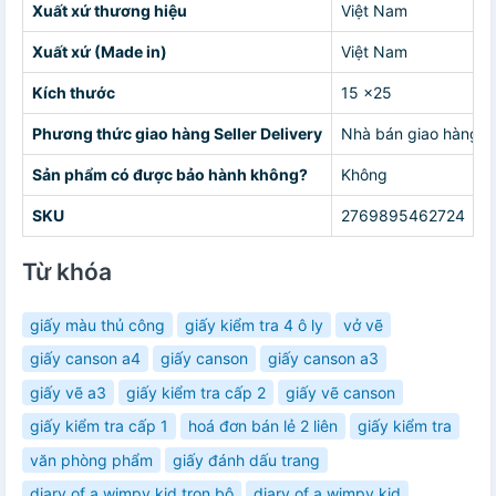
Xuất xứ thương hiệu
Việt Nam
Xuất xứ (Made in)
Việt Nam
Kích thước
15 x25
Phương thức giao hàng Seller Delivery
Nhà bán giao hàng c
Sản phẩm có được bảo hành không?
Không
SKU
2769895462724
Từ khóa
giấy màu thủ công
giấy kiểm tra 4 ô ly
vở vẽ
giấy canson a4
giấy canson
giấy canson a3
giấy vẽ a3
giấy kiểm tra cấp 2
giấy vẽ canson
giấy kiểm tra cấp 1
hoá đơn bán lẻ 2 liên
giấy kiểm tra
văn phòng phẩm
giấy đánh dấu trang
diary of a wimpy kid trọn bộ
diary of a wimpy kid