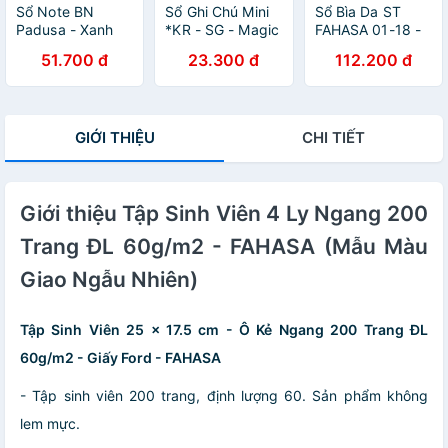
Sổ Note BN
Sổ Ghi Chú Mini
Sổ Bìa Da ST
Padusa - Xanh
*KR - SG - Magic
FAHASA 01-18 -
Dương
Channel - Hồng
Màu Hồng
51.700 đ
23.300 đ
112.200 đ
Nhạt
GIỚI THIỆU
CHI TIẾT
Giới thiệu Tập Sinh Viên 4 Ly Ngang 200
Trang ĐL 60g/m2 - FAHASA (Mẫu Màu
Giao Ngẫu Nhiên)
Tập Sinh Viên 25 x 17.5 cm - Ô Kẻ Ngang 200 Trang ĐL
60g/m2 - Giấy Ford - FAHASA
- Tập sinh viên 200 trang, định lượng 60. Sản phẩm không
lem mực.