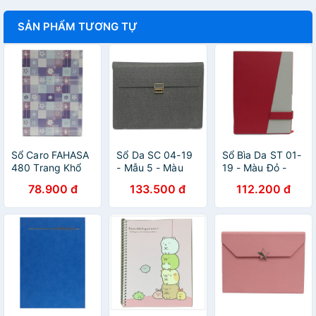
SẢN PHẨM TƯƠNG TỰ
Sổ Caro FAHASA
Sổ Da SC 04-19
Sổ Bìa Da ST 01-
480 Trang Khổ
- Mẫu 5 - Màu
19 - Màu Đỏ -
21 x 32 cm
Đen
FAHASA
78.900 đ
133.500 đ
112.200 đ