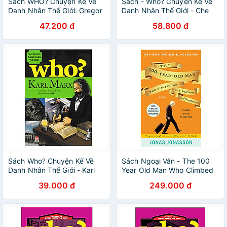
Sách WHO? Chuyện Kể Về
Sách - Who? Chuyện Kể Về
Danh Nhân Thế Giới: Gregor
Danh Nhân Thế Giới - Che
Mendel [Tái Bản 2023]
Guevara (Tái Bản 2025)
47.200 đ
58.800 đ
Sách Who? Chuyện Kể Về
Sách Ngoại Văn - The 100
Danh Nhân Thế Giới - Karl
Year Old Man Who Climbed
Marx (Tái Bản 2019)
Out The Window And
39.000 đ
249.000 đ
Disappeared