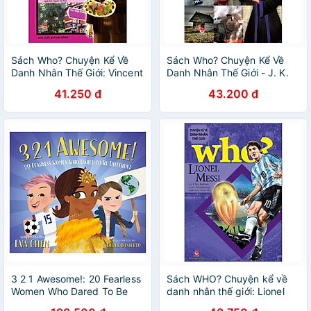
Sách Who? Chuyện Kể Về
Sách Who? Chuyện Kể Về
Danh Nhân Thế Giới: Vincent
Danh Nhân Thế Giới - J. K.
Van Gogh
Rowling
41.250 đ
43.200 đ
3 2 1 Awesome!: 20 Fearless
Sách WHO? Chuyện kể về
Women Who Dared To Be
danh nhân thế giới: Lionel
Different
Messi (Tái Bản)