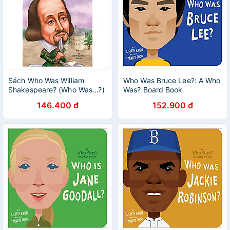
Sách Who Was William
Who Was Bruce Lee?: A Who
Shakespeare? (Who Was...?)
Was? Board Book
- Paperback
146.400 đ
152.900 đ