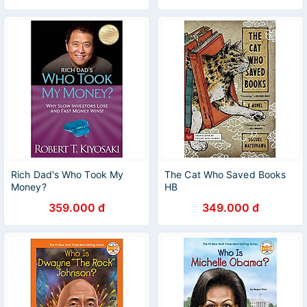
Rich Dad's Who Took My
The Cat Who Saved Books
Money?
HB
359.000 đ
349.000 đ