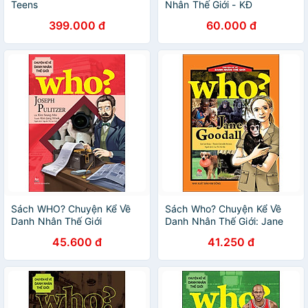
Teens
Nhân Thế Giới - KĐ
399.000 đ
60.000 đ
Sách WHO? Chuyện Kể Về
Sách Who? Chuyện Kể Về
Danh Nhân Thế Giới
Danh Nhân Thế Giới: Jane
Goodall
45.600 đ
41.250 đ