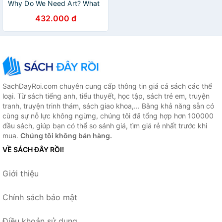
Why Do We Need Art? What
Do We Gain By Being
432.000 đ
Creative? And Other Big
Questions
SachDayRoi.com chuyên cung cấp thông tin giá cả sách các thể
loại. Từ sách tiếng anh, tiểu thuyết, học tập, sách trẻ em, truyện
tranh, truyện trinh thám, sách giao khoa,... Bằng khả năng sẵn có
cùng sự nỗ lực không ngừng, chúng tôi đã tổng hợp hơn 100000
đầu sách, giúp bạn có thể so sánh giá, tìm giá rẻ nhất trước khi
mua.
Chúng tôi không bán hàng.
VỀ SÁCH ĐÂY RỒI!
Giới thiệu
Chính sách bảo mật
Điều khoản sử dụng