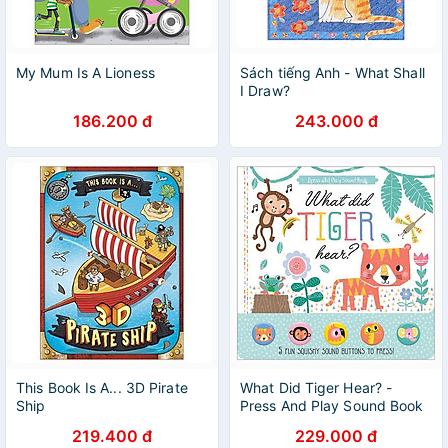
My Mum Is A Lioness
Sách tiếng Anh - What Shall
I Draw?
186.200 đ
243.000 đ
This Book Is A... 3D Pirate
What Did Tiger Hear? -
Ship
Press And Play Sound Book
219.400 đ
229.000 đ