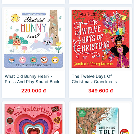
What Did Bunny Hear? -
The Twelve Days Of
Press And Play Sound Book
Christmas: Grandma Is
Overly Generous
229.000 đ
349.600 đ