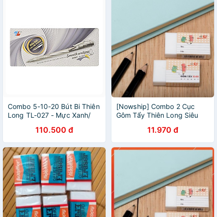
Combo 5-10-20 Bút Bi Thiên
[Nowship] Combo 2 Cục
Long TL-027 - Mực Xanh/
Gôm Tẩy Thiên Long Siêu
Đen/Đỏ/Tím
Sạch Thiên Long E09
110.500 đ
11.970 đ