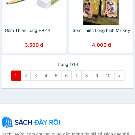
Gôm Thiên Long E-014
Gôm Thiên Long hình Mickey
3.500 đ
4.000 đ
Trang 1/16
1
2
3
4
5
6
7
8
9
10
»
SachDayRoi.com chuyên cung cấp thông tin giá cả sách các thể