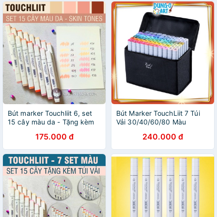
Bút marker Touchliit 6, set
Bút Marker TouchLiit 7 Túi
15 cây màu da - Tặng kèm
Vải 30/40/60/80 Màu
túi vải
Chuyên Nghiệp
175.000 đ
240.000 đ