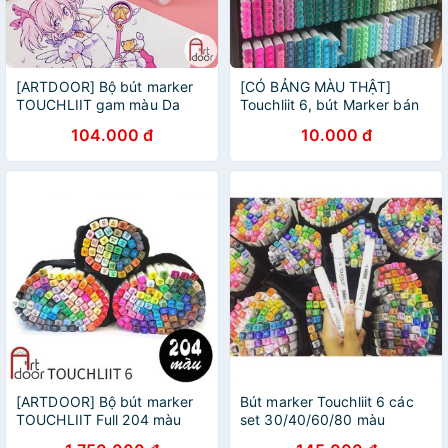
[ARTDOOR] Bộ bút marker
[CÓ BẢNG MÀU THẬT]
TOUCHLIIT gam màu Da
Touchliit 6, bút Marker bán
(hộp nhựa)
lẻ
104.000 đ
10.000 đ
[ARTDOOR] Bộ bút marker
Bút marker Touchliit 6 các
TOUCHLIIT Full 204 màu
set 30/40/60/80 màu
(kèm túi vải)