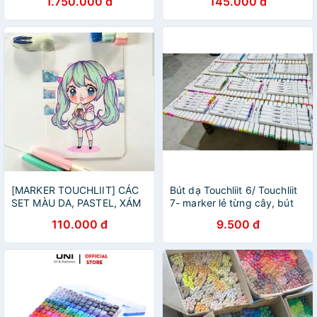
1.750.000 đ
145.000 đ
[MARKER TOUCHLIIT] CÁC
Bút dạ Touchliit 6/ Touchliit
SET MÀU DA, PASTEL, XÁM
7- marker lẻ từng cây, bút
TOUCH LIIT 6
lông 2 đầu mỹ thuật vẽ
110.000 đ
9.500 đ
tranh, báo tường,vẽ đồ án,
làm project✨