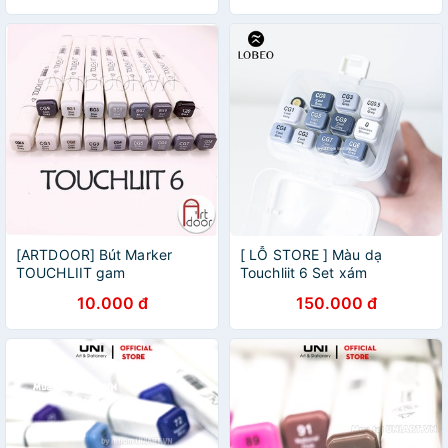
[ARTDOOR] Bút Marker
[ LỖ STORE ] Màu dạ
TOUCHLIIT gam
Touchliit 6 Set xám
Đen/Trắng/Xám
10.000 đ
150.000 đ