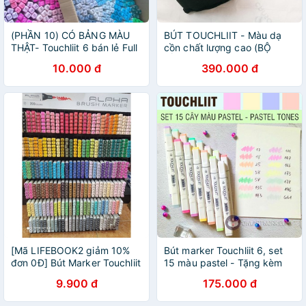
(PHẦN 10) CÓ BẢNG MÀU
BÚT TOUCHLIIT - Màu dạ
THẬT- Touchliit 6 bán lẻ Full
cồn chất lượng cao (BỘ
mã
GỒM 30 MÀU)
10.000 đ
390.000 đ
[Mã LIFEBOOK2 giảm 10%
Bút marker Touchliit 6, set
đơn 0Đ] Bút Marker Touchliit
15 màu pastel - Tặng kèm
Lẻ ( chọn màu)
túi vải
9.900 đ
175.000 đ