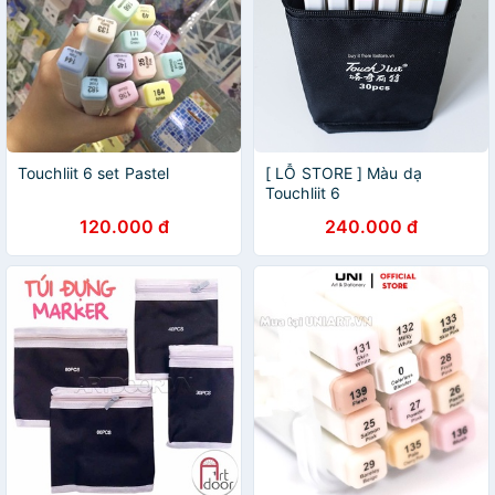
Touchliit 6 set Pastel
[ LỖ STORE ] Màu dạ
Touchliit 6
120.000 đ
240.000 đ