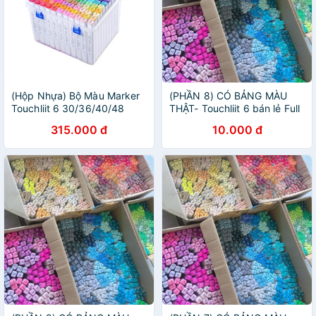
(Hộp Nhựa) Bộ Màu Marker
(PHẦN 8) CÓ BẢNG MÀU
Touchliit 6 30/36/40/48
THẬT- Touchliit 6 bán lẻ Full
màu
mã
315.000 đ
10.000 đ