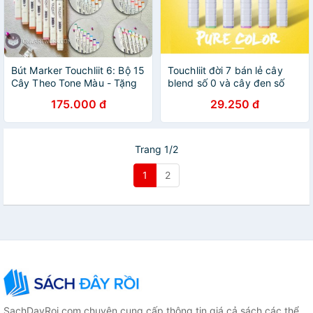
Bút Marker Touchliit 6: Bộ 15
Touchliit đời 7 bán lẻ cây
Cây Theo Tone Màu - Tặng
blend số 0 và cây đen số
Túi Vải
120
175.000 đ
29.250 đ
Trang 1/2
1
2
SachDayRoi.com chuyên cung cấp thông tin giá cả sách các thể