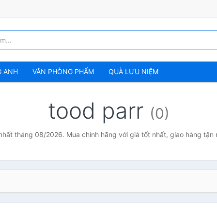
G ANH
VĂN PHÒNG PHẨM
QUÀ LƯU NIỆM
tood parr
(0)
 nhất tháng 08/2026. Mua chính hãng với giá tốt nhất, giao hàng tận