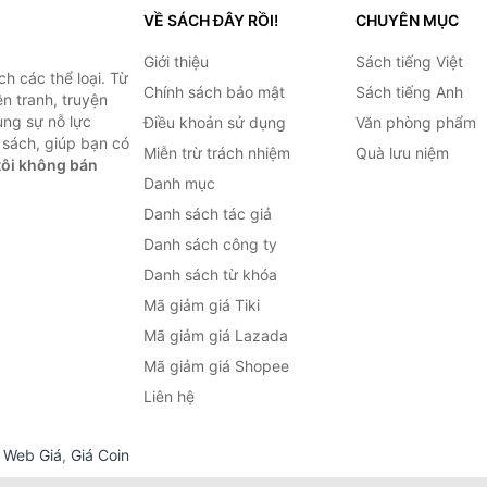
VỀ SÁCH ĐÂY RỒI!
CHUYÊN MỤC
Giới thiệu
Sách tiếng Việt
h các thể loại. Từ
Chính sách bảo mật
Sách tiếng Anh
ện tranh, truyện
ùng sự nỗ lực
Điều khoản sử dụng
Văn phòng phẩm
sách, giúp bạn có
Miễn trừ trách nhiệm
Quà lưu niệm
ôi không bán
Danh mục
Danh sách tác giả
Danh sách công ty
Danh sách từ khóa
Mã giảm giá Tiki
Mã giảm giá Lazada
Mã giảm giá Shopee
Liên hệ
,
Web Giá
,
Giá Coin