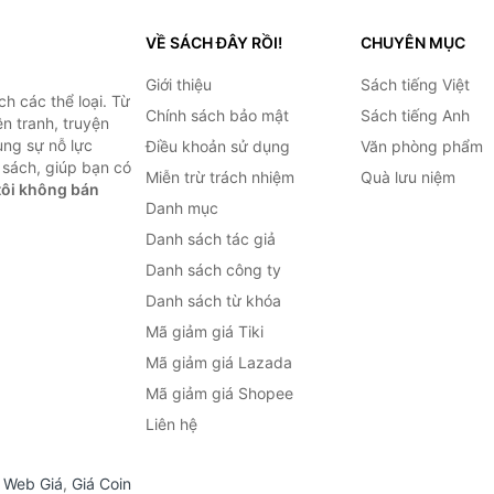
VỀ SÁCH ĐÂY RỒI!
CHUYÊN MỤC
Giới thiệu
Sách tiếng Việt
h các thể loại. Từ
Chính sách bảo mật
Sách tiếng Anh
ện tranh, truyện
ùng sự nỗ lực
Điều khoản sử dụng
Văn phòng phẩm
sách, giúp bạn có
Miễn trừ trách nhiệm
Quà lưu niệm
ôi không bán
Danh mục
Danh sách tác giả
Danh sách công ty
Danh sách từ khóa
Mã giảm giá Tiki
Mã giảm giá Lazada
Mã giảm giá Shopee
Liên hệ
,
Web Giá
,
Giá Coin