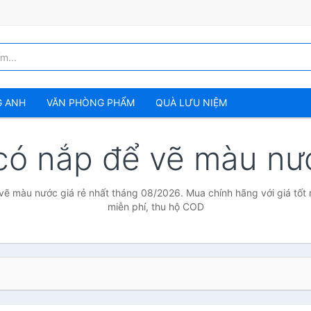
G ANH
VĂN PHÒNG PHẨM
QUÀ LƯU NIỆM
có nắp để vẽ màu n
vẽ màu nước giá rẻ nhất tháng 08/2026. Mua chính hãng với giá tốt 
miễn phí, thu hộ COD