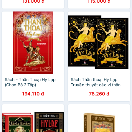
131.000 đ
115.000 đ
Sách - Thần Thoại Hy Lạp
Sách Thần thoại Hy Lạp
(Chọn Bộ 2 Tập)
Truyền thuyết các vị thần
Đỉnh Olympus huyền thoại
194.110 đ
78.260 đ