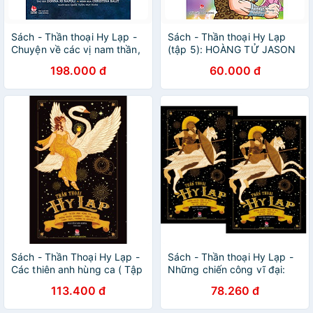
Sách - Thần thoại Hy Lạp -
Sách - Thần thoại Hy Lạp
Chuyện về các vị nam thần,
(tập 5): HOÀNG TỬ JASON
nữ thần, anh hùng & ác quỷ
VÀ CÔNG CHÚA MEDEA
198.000 đ
60.000 đ
Sách - Thần Thoại Hy Lạp -
Sách - Thần thoại Hy Lạp -
Các thiên anh hùng ca ( Tập
Những chiến công vĩ đại:
3 ) - Nxb Kim Đồng
Perseus, Heracles và các
113.400 đ
78.260 đ
dũng sĩ