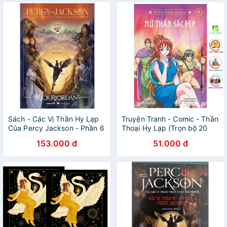
Sách - Các Vị Thần Hy Lạp
Truyện Tranh - Comic - Thần
Của Percy Jackson - Phần 6
Thoại Hy Lạp (Trọn bộ 20
tập) - Tập 1 đến Tập 20 -
153.000 đ
51.000 đ
NXB Kim Đồng