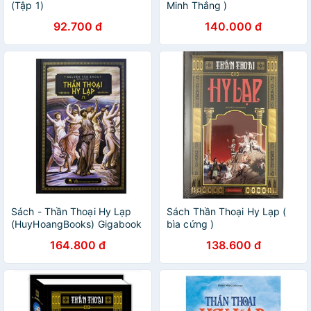
(Tập 1)
Minh Thắng )
92.700 đ
140.000 đ
Sách - Thần Thoại Hy Lạp
Sách Thần Thoại Hy Lạp (
(HuyHoangBooks) Gigabook
bìa cứng )
164.800 đ
138.600 đ