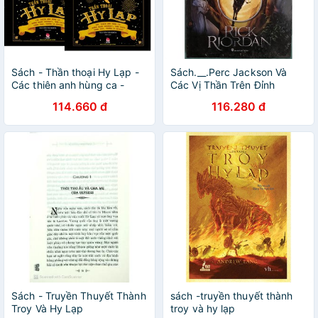
Sách - Thần thoại Hy Lạp -
Sách.__.Perc Jackson Và
Các thiên anh hùng ca -
Các Vị Thần Trên Đỉnh
Những người Argonaut, trận
Olympus - Các Vị Thần Hy
114.660 đ
116.280 đ
chiến thành Troy, trường ca
Lạp Của Percy Jackson
Odyssey
Sách - Truyền Thuyết Thành
sách -truyền thuyết thành
Troy Và Hy Lạp
troy và hy lạp