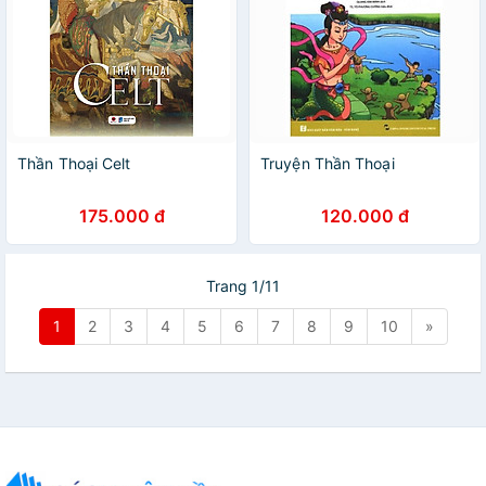
Thần Thoại Celt
Truyện Thần Thoại
175.000 đ
120.000 đ
Trang 1/11
1
2
3
4
5
6
7
8
9
10
»