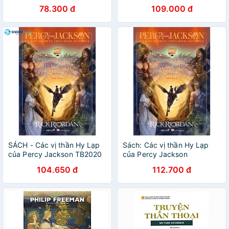
78.300 đ
109.000 đ
SÁCH - Các vị thần Hy Lạp
Sách: Các vị thần Hy Lạp
của Percy Jackson TB2020
của Percy Jackson
- Phần 6 series Percy
TB2020(Phần 6 bộ Percy
104.650 đ
112.700 đ
Jackson và các vị thần trên
Jackson và các vị thần trên
đỉnh Olympus
đỉnh Olympus)