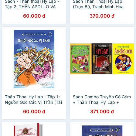
Sách - Thần thoại Hy Lạp -
Sách Thần Thoại Hy Lạp
Tập 2: THẦN APOLLO VÀ
(Trọn Bộ, Tranh Minh Họa
NÀNG DAPHNE
Màu)
60.000 đ
370.000 đ
Thần Thoại Hy Lạp - Tập 1:
Sách Combo Truyện Cổ Grim
Nguồn Gốc Các Vị Thần (Tái
+ Thần Thoại Hy Lạp +
Bản 2018)
Truyện Cổ Andecxen
60.000 đ
371.000 đ