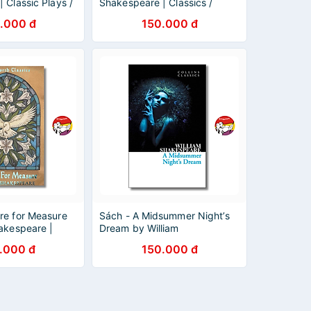
 Classic Plays /
Shakespeare | Classics /
ature / Ngoại văn
Plays / Kịch Kinh điển / Nhập
.000 đ
150.000 đ
khẩu UK
re for Measure
Sách - A Midsummer Night’s
akespeare |
Dream by William
ys / Kịch Kinh
Shakespeare | Classics/
.000 đ
150.000 đ
khẩu UK
Plays/ Kịch Kinh điển/ Nhập
khẩu