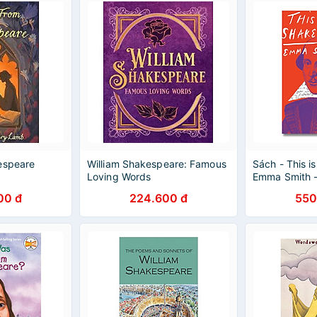
espeare
William Shakespeare: Famous
Sách - This i
Loving Words
Emma Smith 
Nonfiction/S
00 đ
224.600 đ
550
in English - 