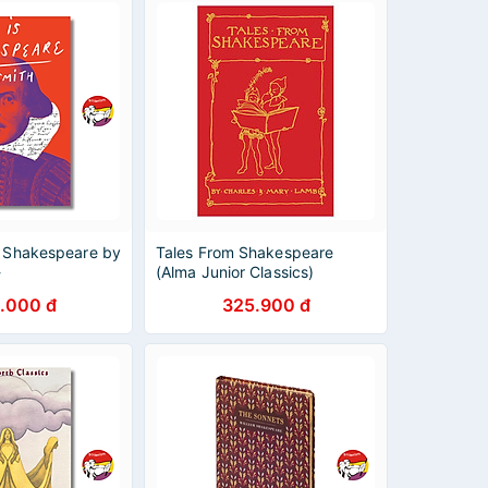
s Shakespeare by
Tales From Shakespeare
-
(Alma Junior Classics)
hakespeare book
.000 đ
325.900 đ
Bìa Cứng