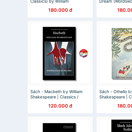
Classics) by William
Dream (Wordswor
Shakespeare | English Book -
by William Shak
180.000 đ
180.0
Sách nhập khẩu
English Fiction
Sách - Macbeth by William
Sách - Othello b
Shakespeare | Classics /
Shakespeare | Cl
Plays / Ngoại văn Nhập khẩu
Plays / Ngoại v
120.000 đ
180.0
/ Kịch Kinh điển
/ Kịch Kinh điển