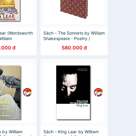
Lear (Wordsworth
Sách - The Sonnets by William
illiam
Shakespeare - Poetry /
| English
Classics / Fiction in English
.000 đ
580.000 đ
ature
o by William
Sách - King Lear by William