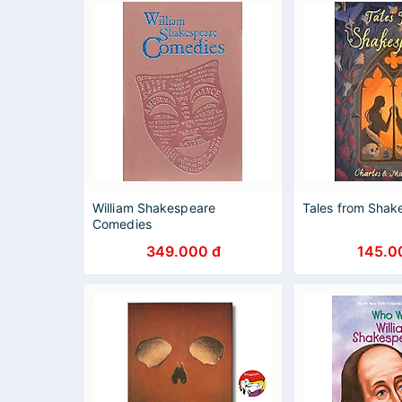
William Shakespeare
Tales from Shak
Comedies
349.000 đ
145.0