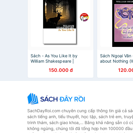
Sách - As You Like It by
Sách Ngoại Văn
William Shakespeare |
about Nothing (
Classics / Plays / Kịch Kinh
Classics) - Willi
150.000 đ
120.0
điển / Nhập khẩu UK
Shakespeare (Au
Emeritus Profess
Cedric Watts M a
Introduction), Dr
Carabine (Editor
SachDayRoi.com chuyên cung cấp thông tin giá cả sác
sách tiếng anh, tiểu thuyết, học tập, sách trẻ em, truy
trinh thám, sách giao khoa,... Bằng khả năng sẵn có c
không ngừng, chúng tôi đã tổng hợp hơn 100000 đầu 