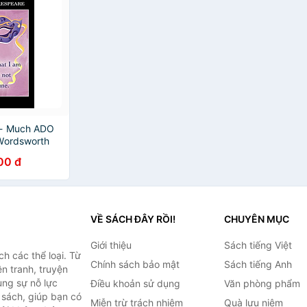
 - Much ADO
Wordsworth
am
00 đ
thor),
or of English
 PH D (Editor,
 Keith
)
VỀ SÁCH ĐÂY RỒI!
CHUYÊN MỤC
Giới thiệu
Sách tiếng Việt
h các thể loại. Từ
Chính sách bảo mật
Sách tiếng Anh
ện tranh, truyện
ùng sự nỗ lực
Điều khoản sử dụng
Văn phòng phẩm
sách, giúp bạn có
Miễn trừ trách nhiệm
Quà lưu niệm