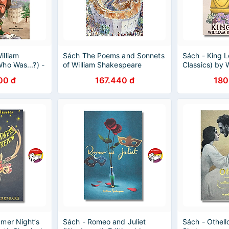
lliam
Sách The Poems and Sonnets
Sách - King 
ho Was...?) -
of William Shakespeare
Classics) by W
Shakespeare 
00 đ
167.440 đ
180
Classics Liter
mer Night’s
Sách - Romeo and Juliet
Sách - Othell