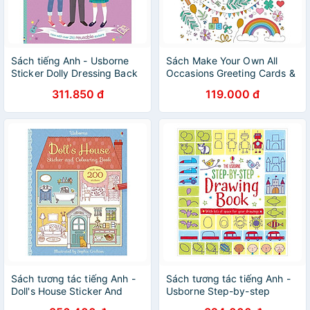
Sách tiếng Anh - Usborne
Sách Make Your Own All
Sticker Dolly Dressing Back
Occasions Greeting Cards &
to School
Gift Tags Book
311.850 đ
119.000 đ
Sách tương tác tiếng Anh -
Sách tương tác tiếng Anh -
Doll's House Sticker And
Usborne Step-by-step
Colouring Book
Drawing Book