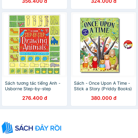
356.400 đ
324.000 đ
Sách tương tác tiếng Anh -
Sách - Once Upon A Time -
Usborne Step-by-step
Stick a Story (Priddy Books)
Drawing Animals
| Children English Book /
276.400 đ
380.000 đ
Ngoại văn Thiếu nhi