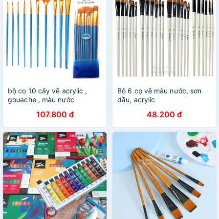
bộ cọ 10 cây vẽ acrylic ,
Bộ 6 cọ vẽ màu nước, sơn
gouache , màu nước
dầu, acrylic
107.800 đ
48.200 đ