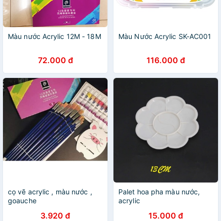
Màu nước Acrylic 12M - 18M
Màu Nước Acrylic SK-AC001
72.000 đ
116.000 đ
cọ vẽ acrylic , màu nước ,
Palet hoa pha màu nước,
goauche
acrylic
3.920 đ
15.000 đ