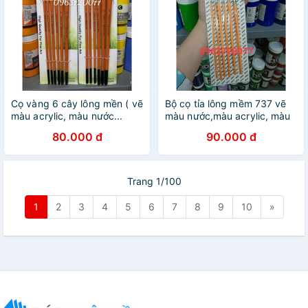
Cọ vàng 6 cây lông mền ( vẽ
Bộ cọ tỉa lông mềm 737 vẽ
màu acrylic, màu nước...
màu nước,màu acrylic, màu
bột
80.000 đ
90.000 đ
Trang 1/100
1
2
3
4
5
6
7
8
9
10
»