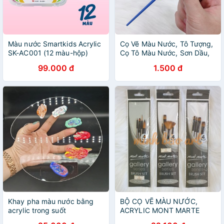
Màu nước Smartkids Acrylic
Cọ Vẽ Màu Nước, Tô Tượng,
SK-AC001 (12 màu-hộp)
Cọ Tô Màu Nước, Sơn Dầu,
Acrylic
99.000 đ
1.500 đ
Khay pha màu nước bằng
BỘ CỌ VẼ MÀU NƯỚC,
acrylic trong suốt
ACRYLIC MONT MARTE