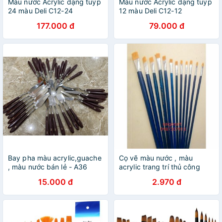
Màu nước Acrylic dạng tuýp
Màu nước Acrylic dạng tuýp
24 màu Deli C12-24
12 màu Deli C12-12
177.000 đ
79.000 đ
Bay pha màu acrylic,guache
Cọ vẽ màu nước , màu
, màu nước bán lẻ - A36
acrylic trang trí thủ công
15.000 đ
2.970 đ