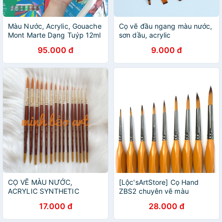
Màu Nước, Acrylic, Gouache
Cọ vẽ đầu ngang màu nước,
Mont Marte Dạng Tuýp 12ml
sơn dầu, acrylic
95.000 đ
9.000 đ
CỌ VẼ MÀU NƯỚC,
[Lộc'sArtStore] Cọ Hand
ACRYLIC SYNTHETIC
ZBS2 chuyên vẽ màu
DECOLA (CỌ NGA)
nước,acrylic
17.000 đ
28.000 đ