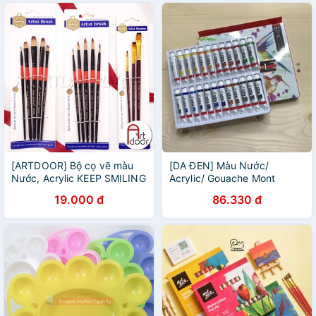
[ARTDOOR] Bộ cọ vẽ màu
[DA ĐEN] Màu Nước/
Nước, Acrylic KEEP SMILING
Acrylic/ Gouache Mont
Marte 12ml
19.000 đ
86.330 đ