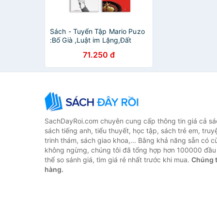
Sách - Tuyển Tập Mario Puzo
:Bố Già ,Luật im Lặng,Đất
Máu,Cha Con Giáo
71.250 đ
Hoàng,Ông Trùm Cuối
Cùng(Combo,lẻ Tủy Chon)
SachDayRoi.com chuyên cung cấp thông tin giá cả sác
sách tiếng anh, tiểu thuyết, học tập, sách trẻ em, truy
trinh thám, sách giao khoa,... Bằng khả năng sẵn có c
không ngừng, chúng tôi đã tổng hợp hơn 100000 đầu 
thể so sánh giá, tìm giá rẻ nhất trước khi mua.
Chúng t
hàng.