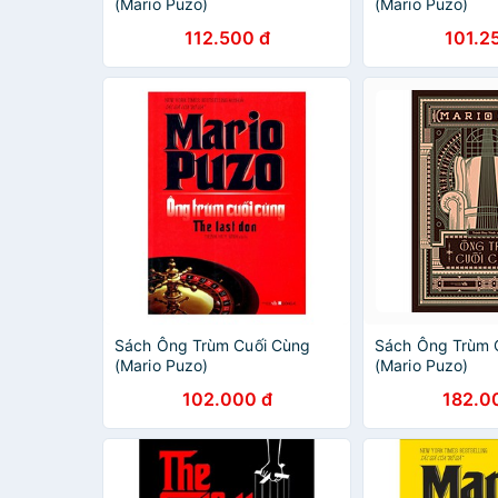
(Mario Puzo)
(Mario Puzo)
112.500 đ
101.2
Sách Ông Trùm Cuối Cùng
Sách Ông Trùm 
(Mario Puzo)
(Mario Puzo)
102.000 đ
182.0