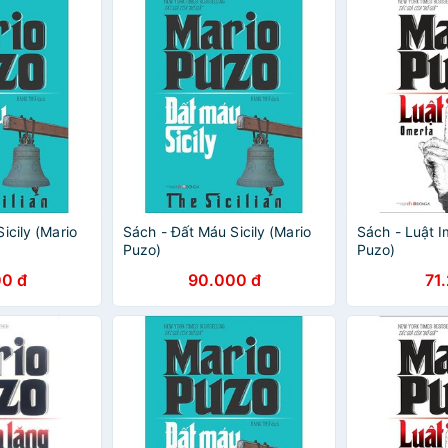
icily (Mario
Sách - Đất Máu Sicily (Mario
Sách - Luật I
Puzo)
Puzo)
0 đ
90.000 đ
71