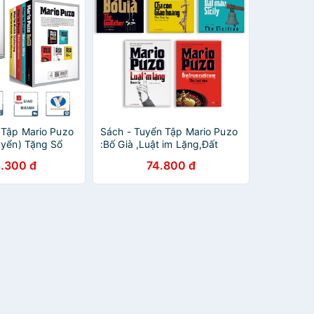
 Tập Mario Puzo
Sách - Tuyển Tập Mario Puzo
uyển) Tặng Sổ
:Bố Già ,Luật im Lặng,Đất
Máu,Cha Con Giáo
.300 đ
74.800 đ
Hoàng,Ông Trùm Cuối
Cùng(Combo,lẻ Tủy Chon)