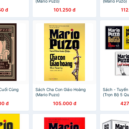
(Mario Puzo)
(Mario Puzo)
50 đ
101.250 đ
112
Cuối Cùng
Sách Cha Con Giáo Hoàng
Sách - Tuyển
(Mario Puzo)
(Trọn Bộ 5 Q
00 đ
105.000 đ
427