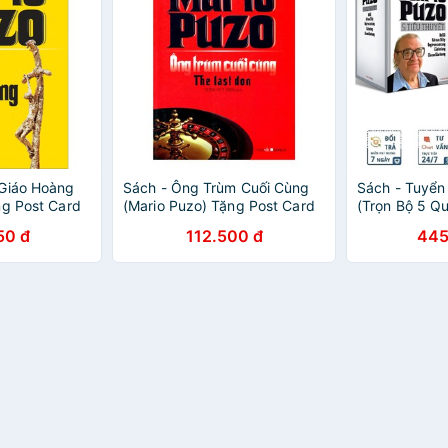
 Giáo Hoàng
Sách - Ông Trùm Cuối Cùng
Sách - Tuyển
ng Post Card
(Mario Puzo) Tặng Post Card
(Trọn Bộ 5 Q
Danh Ngôn
Tay
50 đ
112.500 đ
445