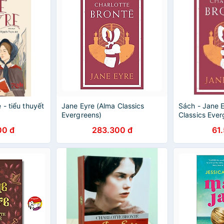
 - tiểu thuyết
Jane Eyre (Alma Classics
Sách - Jane 
Evergreens)
Classics Ever
00 đ
283.300 đ
61