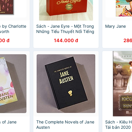
 by Charlotte
Sách - Jane Eyre - Một Trong
Mary Jane
worth
Những Tiểu Thuyết Nổi Tiếng
ics/ Fiction/
Nhất Của Văn học Anh
00 đ
144.000 đ
286
 of Jane
The Complete Novels of Jane
Sách - Kiêu H
Austen
Tái bản 2020