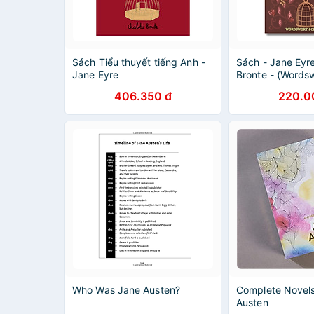
Sách Tiểu thuyết tiếng Anh -
Sách - Jane Eyre
Jane Eyre
Bronte - (Words
Classics) - Class
406.350 đ
220.0
Romance
Who Was Jane Austen?
Complete Novels
Austen