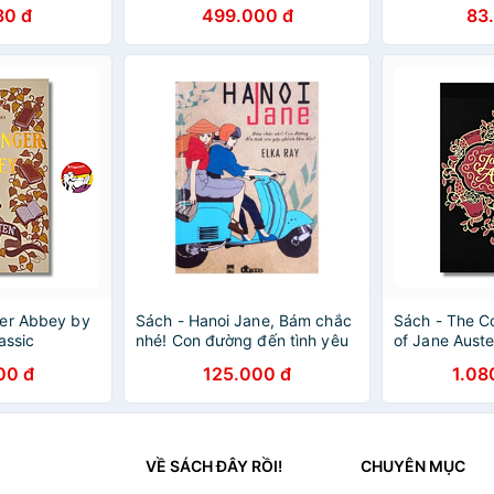
80 đ
499.000 đ
83
ger Abbey by
Sách - Hanoi Jane, Bám chắc
Sách - The C
assic
nhé! Con đường đến tình yêu
of Jane Auste
ại văn Kinh
gập ghềnh lắm đấy!
Fiction / Rom
00 đ
125.000 đ
1.08
cứng khổ lớn
VỀ SÁCH ĐÂY RỒI!
CHUYÊN MỤC