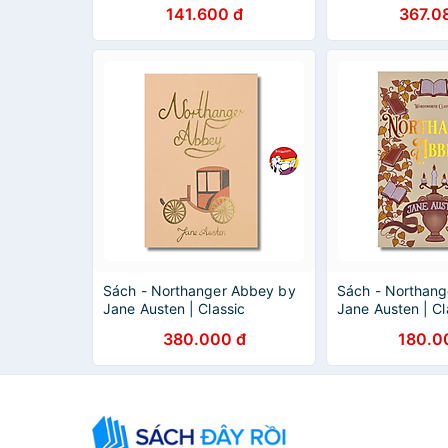
141.600 đ
367.0
Sách - Northanger Abbey by
Sách - Northan
Jane Austen | Classic
Jane Austen | Cl
Literature / Ngoại văn Kinh
Literature / Ngo
380.000 đ
180.0
điển - Bìa cứng
điển Nhập khẩu