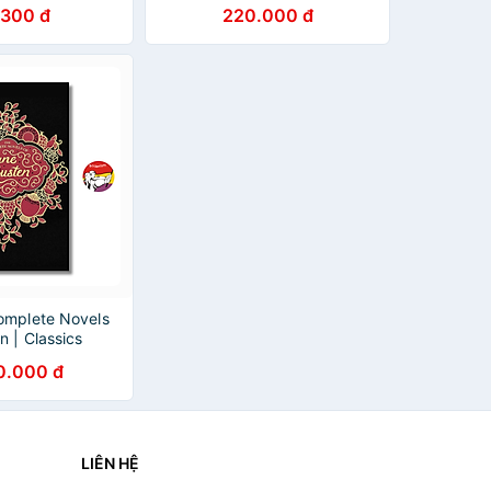
Classics) - Classics Romance
.300 đ
220.000 đ
Fiction
omplete Novels
n | Classics
ance / Bìa da,
0.000 đ
LIÊN HỆ