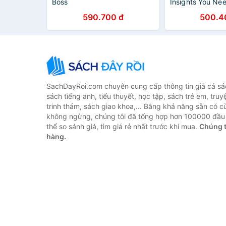
Boss
Insights You Ne
Harvard Busines
590.700 đ
500.4
(HBR Insights Se
SachDayRoi.com chuyên cung cấp thông tin giá cả sác
sách tiếng anh, tiểu thuyết, học tập, sách trẻ em, truy
trinh thám, sách giao khoa,... Bằng khả năng sẵn có c
không ngừng, chúng tôi đã tổng hợp hơn 100000 đầu 
thể so sánh giá, tìm giá rẻ nhất trước khi mua.
Chúng t
hàng.