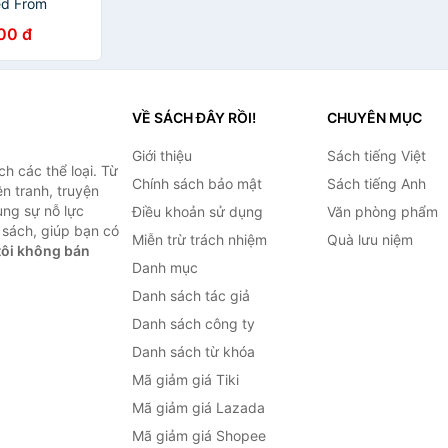
ed From
s Review
00 đ
ries)
VỀ SÁCH ĐÂY RỒI!
CHUYÊN MỤC
Giới thiệu
Sách tiếng Việt
h các thể loại. Từ
Chính sách bảo mật
Sách tiếng Anh
ện tranh, truyện
ùng sự nỗ lực
Điều khoản sử dụng
Văn phòng phẩm
sách, giúp bạn có
Miễn trừ trách nhiệm
Quà lưu niệm
ôi không bán
Danh mục
Danh sách tác giả
Danh sách công ty
Danh sách từ khóa
Mã giảm giá Tiki
Mã giảm giá Lazada
Mã giảm giá Shopee