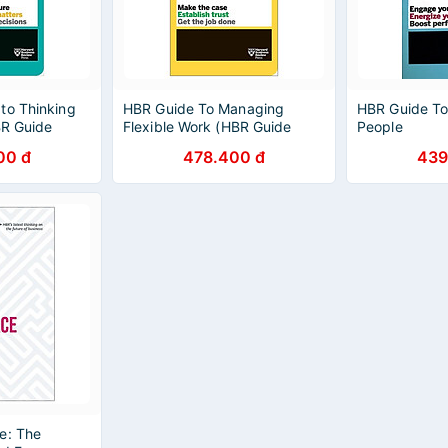
to Thinking
HBR Guide To Managing
HBR Guide To
BR Guide
Flexible Work (HBR Guide
People
Series)
00 đ
478.400 đ
439
e: The