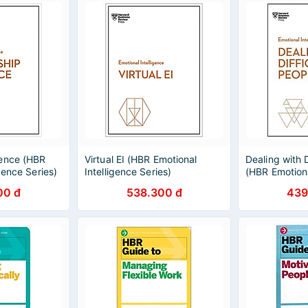
ence (HBR
Virtual EI (HBR Emotional
Dealing with D
gence Series)
Intelligence Series)
(HBR Emotiona
Series)
00 đ
538.300 đ
439