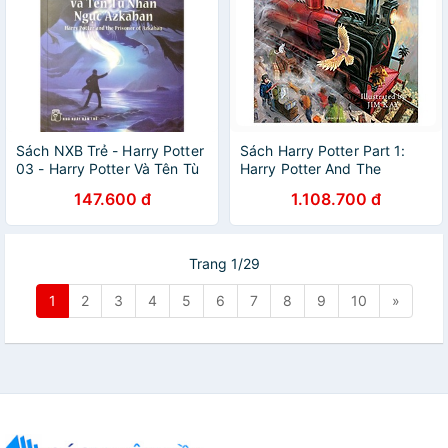
Sách NXB Trẻ - Harry Potter
Sách Harry Potter Part 1:
03 - Harry Potter Và Tên Tù
Harry Potter And The
Nhân Ngục Azkaban
Philosopher's Stone
147.600 đ
1.108.700 đ
(Hardback) Illustrated
Edition (Harry Potter và Hòn
đá Phù Thủy) (English Book)
Trang 1/29
1
2
3
4
5
6
7
8
9
10
»