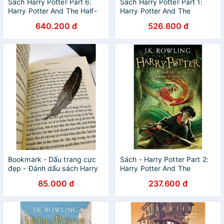
Sách Harry Potter Part 6:
Sách Harry Potter Part 1:
Harry Potter And The Half-
Harry Potter And The
Blood Prince (Hardback)
Philosopher's Stone
640.200 đ
526.600 đ
(Harry Potter và Hoàng Tử
(Hardback) (Harry Potter và
Lai) (English Book)
hòn đá phù thủy) (English
Book)
Bookmark - Dấu trang cực
Sách - Harry Potter Part 2:
đẹp - Đánh dấu sách Harry
Harry Potter And The
Potter - Bookmark Harry
Chamber Of Secrets
85.000 đ
237.600 đ
Potter
(Paperback)