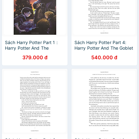
Sách Harry Potter Part 1 :
Sách Harry Potter Part 4:
Harry Potter And The
Harry Potter And The Goblet
Philosopher's Stone (Harry
Of Fire (Hardback) (Harry
379.000 đ
540.000 đ
Potter và Hòn đá phù thủy)
Potter và chiếc cốc lửa)
(Paperback) (English Book)
(English Book)