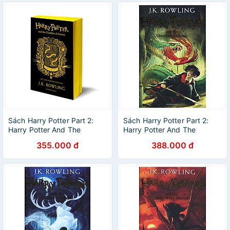
Sách Harry Potter Part 2:
Sách Harry Potter Part 2:
Harry Potter And The
Harry Potter And The
Chamber Of Secrets
Chamber Of Secrets
355.000 đ
388.000 đ
(Paperback) (Harry Potter
(Paperback) (Harry Potter
và phòng chứa bí mật)
và phòng chứa bí mật)
(English Book)
(English Book)