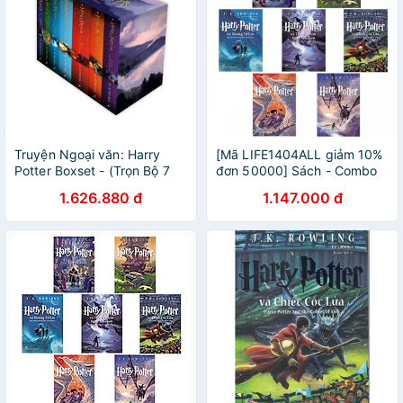
Truyện Ngoại văn: Harry
[Mã LIFE1404ALL giảm 10%
Potter Boxset - (Trọn Bộ 7
đơn 50000] Sách - Combo
Tập) Phiên bản Tiếng Anh
Harry Potter ( Trọn Bộ 7
1.626.880 đ
1.147.000 đ
Cuốn )