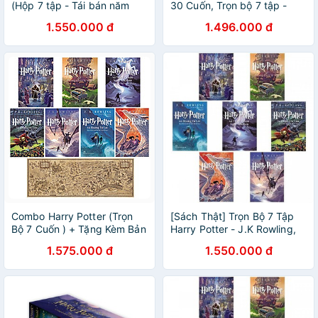
(Hộp 7 tập - Tái bán năm
30 Cuốn, Trọn bộ 7 tập -
2017)
Khổ nhỏ
1.550.000 đ
1.496.000 đ
Combo Harry Potter (Trọn
[Sách Thật] Trọn Bộ 7 Tập
Bộ 7 Cuốn ) + Tặng Kèm Bản
Harry Potter - J.K Rowling,
Đồ Phép Thuật
Lý Lan (Không Hộp)
1.575.000 đ
1.550.000 đ