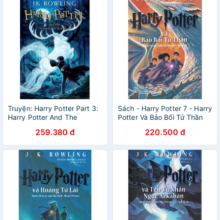
Truyện: Harry Potter Part 3:
Sách - Harry Potter 7 - Harry
Harry Potter And The
Potter Và Bảo Bối Tử Thần
Prisoner Of Azkaban
259.380 đ
220.500 đ
(Paperback) - Harry