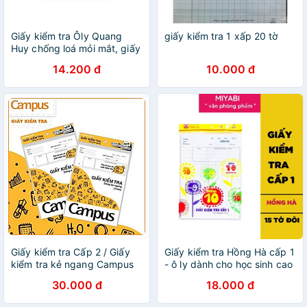
Giấy kiểm tra Ôly Quang
giấy kiểm tra 1 xấp 20 tờ
Huy chống loá mỏi mắt, giấy
kiểm tra chất lượng cao học
14.200 đ
10.000 đ
sinh cấp 1, tiểu học
Giấy kiểm tra Cấp 2 / Giấy
Giấy kiểm tra Hồng Hà cấp 1
kiểm tra kẻ ngang Campus
- ô ly dành cho học sinh cao
TP-BM70G-30 - TP-BS70G-
cấp
30.000 đ
18.000 đ
25