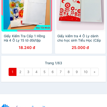
Giấy Kiểm Tra Cấp 1 Hồng
Giấy kiểm tra 4 Ô Ly dành
Hà 4 Ô Ly 15 tờ đôi/tập
cho học sinh Tiểu Học (Cấp
1)
18.240 đ
25.000 đ
Trang 1/63
1
2
3
4
5
6
7
8
9
10
»