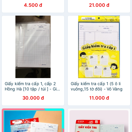
HÀNG LOẠI 1
chấm, tập kiểm tra, giấy thi -
4.500 đ
21.000 đ
Soleil Home
Giấy kiểm tra cấp 1, cấp 2
Giấy kiểm tra cấp 1 (5 ô li
Hồng Hà [10 tập / túi ] - Giấy
vuông,15 tờ đôi) - Vỏ Vàng
kèm túi đựng tiện lợi
30.000 đ
11.000 đ