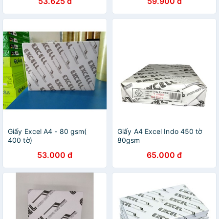
53.625 đ
59.900 đ
Giấy Excel A4 - 80 gsm(
Giấy A4 Excel Indo 450 tờ
400 tờ)
80gsm
53.000 đ
65.000 đ