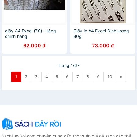
giấy A4 Excel (70)- Hàng
Giấy in A4 Excel Định lượng
chính hãng
80g
62.000 đ
73.000 đ
Trang 1/67
1
2
3
4
5
6
7
8
9
10
»
SachDayRoi.com chuyên cung cấp thông tin giá cả sách các thể