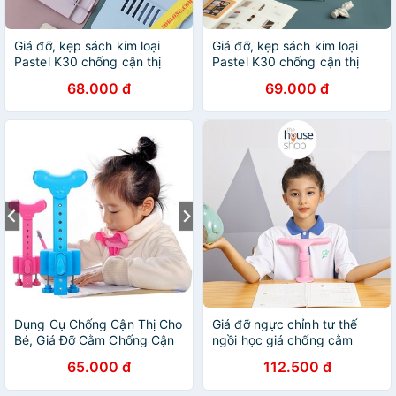
Giá đỡ, kẹp sách kim loại
Giá đỡ, kẹp sách kim loại
Pastel K30 chống cận thị
Pastel K30 chống cận thị
hiệu quả, decor bàn học
hiệu quả, decor bàn học
68.000 đ
69.000 đ
Dụng Cụ Chống Cận Thị Cho
Giá đỡ ngực chỉnh tư thế
Bé, Giá Đỡ Cằm Chống Cận
ngồi học giá chống cằm
Thị
chống cận thị cho bé GH
65.000 đ
112.500 đ
SPC104