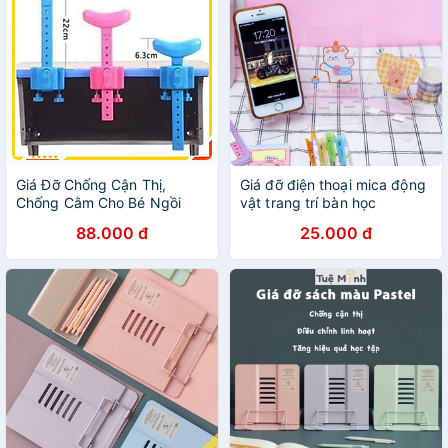
Giá Đỡ Chống Cận Thị,
Giá đỡ điện thoại mica động
Chống Cằm Cho Bé Ngồi
vật trang trí bàn học
Học Đỡ Cong Vẹo Cột Sống,
(Ocsenshop)
88.000 đ
25.000 đ
Điều Chỉnh Được Độ Cao