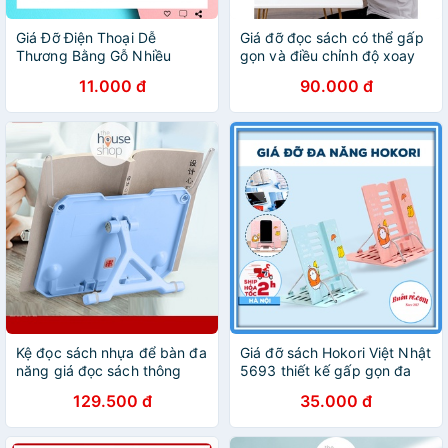
Giá Đỡ Điện Thoại Dễ
Giá đỡ đọc sách có thể gấp
Thương Bằng Gỗ Nhiều
gọn và điều chỉnh độ xoay
Hình, Giá Đỡ Máy Tính Bảng
180 độ giúp bé chống cận
11.000 đ
90.000 đ
Bằng Gỗ Đáng Yêu - BEYOU
thị chống gù lưng CG00005
Kệ đọc sách nhựa để bàn đa
Giá đỡ sách Hokori Việt Nhật
năng giá đọc sách thông
5693 thiết kế gấp gọn đa
minh Cat Prince
năng - Giá đỡ điện thoại tiện
129.500 đ
35.000 đ
ích điều chỉnh theo ý thích
01527