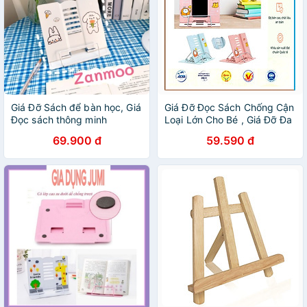
Giá Đỡ Sách để bàn học, Giá
Giá Đỡ Đọc Sách Chống Cận
Đọc sách thông minh
Loại Lớn Cho Bé , Giá Đỡ Đa
Zanmoo
Năng HOKORI , Giá Đỡ Điện
69.900 đ
59.590 đ
Thoại ..vv Gấp Gọn - Hàng
Việt Nam