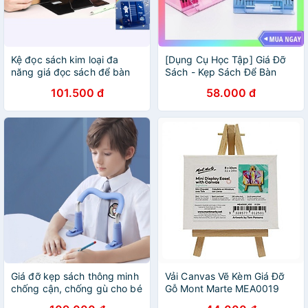
Kệ đọc sách kim loại đa
[Dụng Cụ Học Tập] Giá Đỡ
năng giá đọc sách để bàn
Sách - Kẹp Sách Để Bàn
thông minh KBX MRF101
Chống Gù Lưng Cho Bé
101.500 đ
58.000 đ
ANHOME Giá Rẻ
Giá đỡ kẹp sách thông minh
Vải Canvas Vẽ Kèm Giá Đỡ
chống cận, chống gù cho bé
Gỗ Mont Marte MEA0019
yêu.