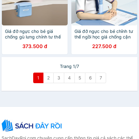
Giá đỡ ngực cho bé giá
Giá đỡ ngực cho bé chỉnh tư
chống gù lưng chỉnh tư thế
thế ngồi học giá chống cận
ngồi học đệm Silicon
thị đệm Silicon ZX SPC103
373.500 đ
227.500 đ
Cambrigde SPC152
Trang 1/7
1
2
3
4
5
6
7
SachDayRoi.com chuyên cung cấp thông tin giá cả sách các thể