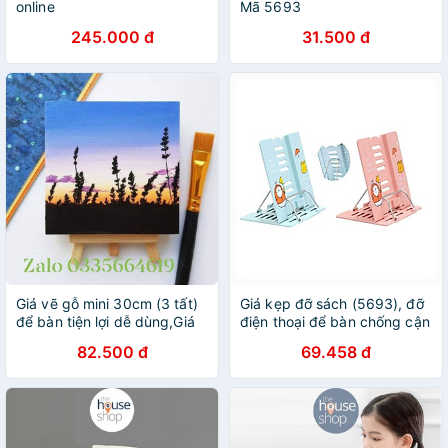
online
Mã 5693
245.000 đ
31.500 đ
Giá vẽ gỗ mini 30cm (3 tất)
Giá kẹp đỡ sách (5693), đỡ
để bàn tiện lợi dễ dùng,Giá
điện thoại để bàn chống cận
đỡ gỗ đa năng,giá trưng,giá
thị cho bé -Hàng Việt Nhật
82.500 đ
69.458 đ
đỡ tranh bày