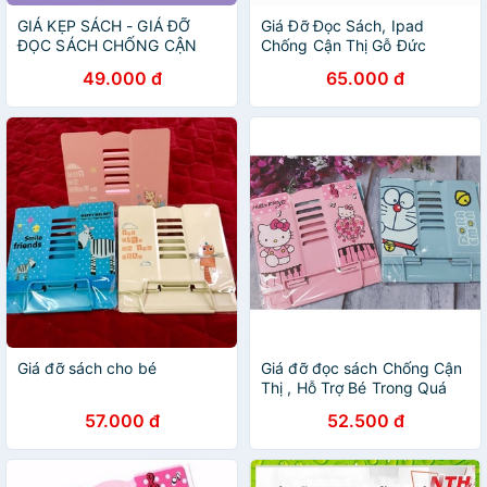
GIÁ KẸP SÁCH - GIÁ ĐỠ
Giá Đỡ Đọc Sách, Ipad
ĐỌC SÁCH CHỐNG CẬN
Chống Cận Thị Gỗ Đức
THỊ BẰNG INOX CHO BÉ
Thành
49.000 đ
65.000 đ
Giá đỡ sách cho bé
Giá đỡ đọc sách Chống Cận
Thị , Hỗ Trợ Bé Trong Quá
Trình Học Tập
57.000 đ
52.500 đ