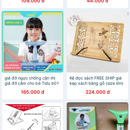
109.000 đ
44.000 đ
giá đỡ ngực chống cận thị
Kệ đọc sách FREE SHIP giá
giá đỡ cằm cho bé Tidu b01
kẹp sách bằng gỗ (size lớn)
hỗ trợ điều chỉnh tư thế ngồi
165.000 đ
224.000 đ
đúng ránh gục xuống bàn