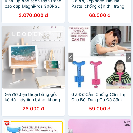
Kính lúp đọc sách toàn trang
Giá đỡ, kẹp sách kim loại
cao cấp MagniPros 300PSL
Pastel chống cận thị, trang
(3X, có đèn led, khung đỡ)
trí bàn học K30
2.070.000 đ
68.000 đ
(Hàng chính hãng)
Giá đỡ điện thoại bằng gỗ,
Giá Đỡ Cằm Chống Cận Thị
kệ đỡ máy tính bảng, khung
Cho Bé, Dụng Cụ Đỡ Cằm
ảnh decor phòng phong
Chống Cận Thị Và Vẹo Cột
26.000 đ
59.000 đ
cách Hàn Quốc - LEODEN
Sống Cho Bé
Decor