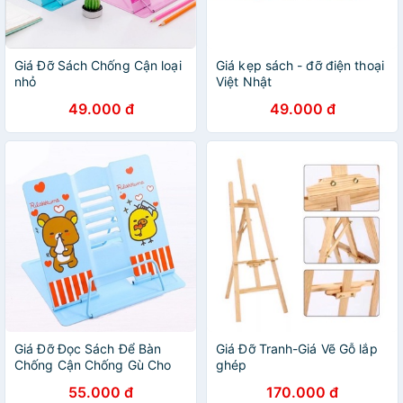
Giá Đỡ Sách Chống Cận loại
Giá kẹp sách - đỡ điện thoại
nhỏ
Việt Nhật
49.000 đ
49.000 đ
Giá Đỡ Đọc Sách Để Bàn
Giá Đỡ Tranh-Giá Vẽ Gỗ lắp
Chống Cận Chống Gù Cho
ghép
Bé - Kẹp Sách Kim Loại 6
55.000 đ
170.000 đ
Nấc Chỉnh Độ Cao