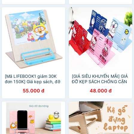
[Mã LIFEBOOK1 giảm 30K
[GIÁ SIÊU KHUYẾN MÃI] GIÁ
đơn 150K] Giá kẹp sách, đỡ
ĐỠ KẸP SÁCH CHỐNG CẬN
sách, đọc sách chống cận
THỊ CHO BÉ
55.000 đ
48.000 đ
thị cho bé - in hình đáng yêu