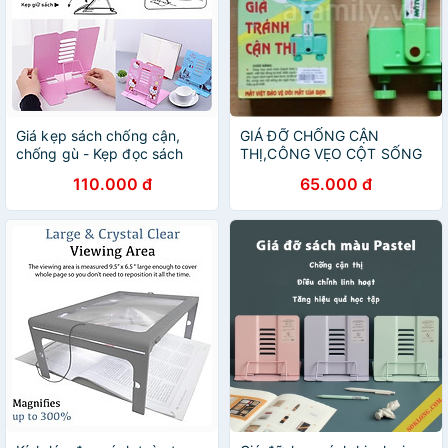
Giá kẹp sách chống cận,
GIÁ ĐỠ CHỐNG CẬN
chống gù - Kẹp đọc sách
THỊ,CÔNG VẸO CỘT SỐNG
thông minh
CHO TRẺ
110.000 đ
65.000 đ