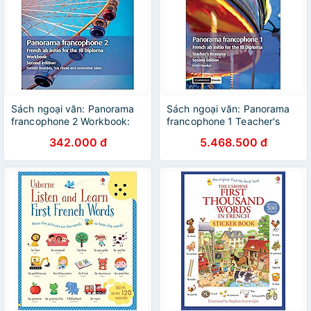
Sách ngoại văn: Panorama
Sách ngoại văn: Panorama
francophone 2 Workbook:
francophone 1 Teacher's
French ab initio for the IB
Resource With Cambridge
342.000 đ
5.468.500 đ
Diploma (French Edition)
Elevate: French ab Initio for
the IB Diploma (French
Edition)