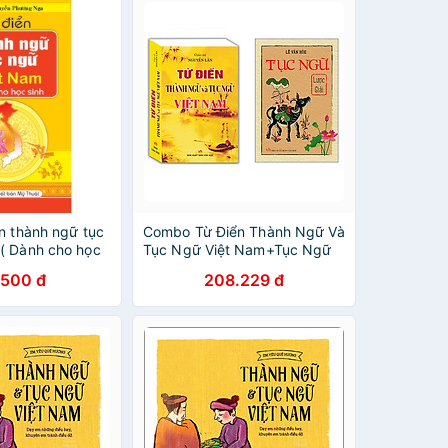
n thành ngữ tục
Combo Từ Điển Thành Ngữ Và
( Dành cho học
Tục Ngữ Việt Nam+Tục Ngữ
Lược Giải (Bìa Mềm)
.500 đ
208.229 đ