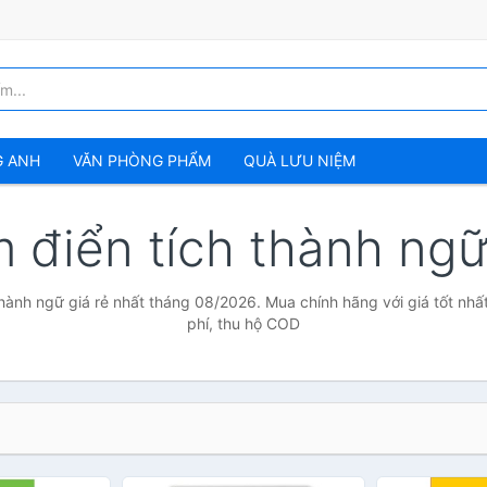
G ANH
VĂN PHÒNG PHẨM
QUÀ LƯU NIỆM
ìm điển tích thành ng
 thành ngữ giá rẻ nhất tháng 08/2026. Mua chính hãng với giá tốt nhấ
phí, thu hộ COD