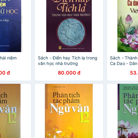
hái niệm
Sách - Điển hay Tích lạ trong
Sách - Thành
văn học nhà trường
Ca Dao - Dân
00 đ
80.000 đ
53