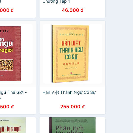
3
Chương Tập 1
.000 đ
46.000 đ
gữ Thế Giới -
Hán Việt Thành Ngữ Cố Sự
s
.500 đ
255.000 đ