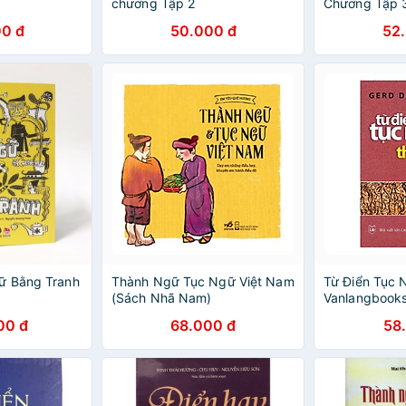
chương Tập 2
Chương Tập 
0 đ
50.000 đ
52
ữ Bằng Tranh
Thành Ngữ Tục Ngữ Việt Nam
Từ Điển Tục N
(Sách Nhã Nam)
Vanlangbook
00 đ
68.000 đ
58