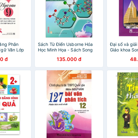
Năng Phân
Sách Từ Điển Usborne Hóa
Đại số và giải
Ngữ Văn Lớp
Học Minh Họa - Sách Song
Giáo khoa So
Ngữ (Tái Bản)
0 đ
135.000 đ
48