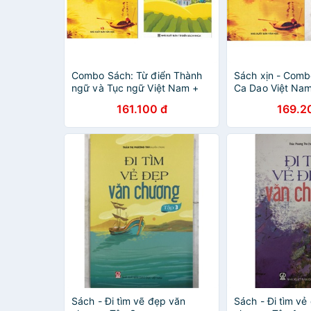
Combo Sách: Từ điển Thành
Sách xịn - Com
ngữ và Tục ngữ Việt Nam +
Ca Dao Việt Nam
Từ điển Tiếng Việt dành cho
Thành Ngữ Và T
161.100 đ
169.2
học sinh tiểu học
Nam
Sách - Đi tìm vẽ đẹp văn
Sách - Đi tìm vẻ