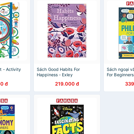
 - Activity
Sách Good Habits For
Sách ngoại v
Happiness - Exley
For Beginners
0 đ
219.000 đ
339