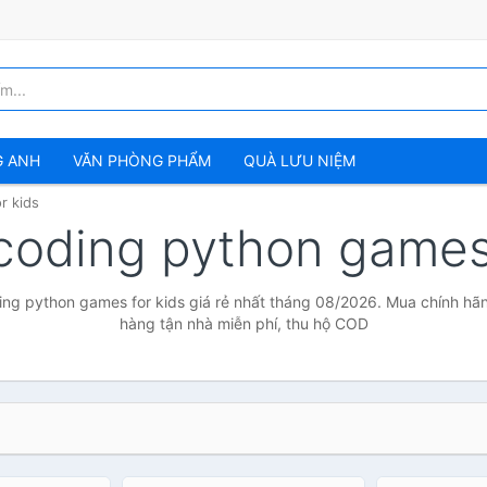
G ANH
VĂN PHÒNG PHẨM
QUÀ LƯU NIỆM
r kids
coding python games
ng python games for kids giá rẻ nhất tháng 08/2026. Mua chính hãng 
hàng tận nhà miễn phí, thu hộ COD