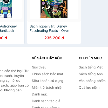
 Astronomy
Sách ngoại văn: Disney
 Hardback
Fascinating Facts - Over
1,000 Real-World Facts For
00 đ
235.200 đ
Curious Minds
VỀ SÁCH ĐÂY RỒI!
CHUYÊN MỤC
Giới thiệu
Sách tiếng Việt
h các thể loại. Từ
Chính sách bảo mật
Sách tiếng Anh
ện tranh, truyện
ùng sự nỗ lực
Điều khoản sử dụng
Văn phòng phẩm
sách, giúp bạn có
Miễn trừ trách nhiệm
Quà lưu niệm
ôi không bán
Danh mục
Danh sách tác giả
Danh sách công ty