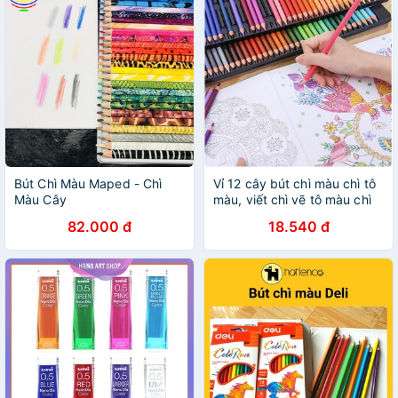
Bút Chì Màu Maped - Chì
Vỉ 12 cây bút chì màu chì tô
Màu Cây
màu, viết chì vẽ tô màu chì
khô
82.000 đ
18.540 đ