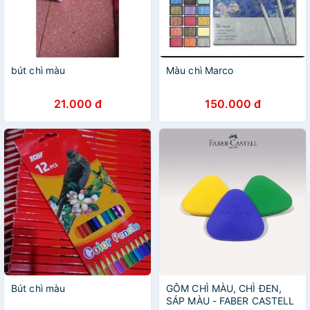
bút chì màu
Màu chì Marco
21.000 đ
150.000 đ
Bút chì màu
GÔM CHÌ MÀU, CHÌ ĐEN,
SÁP MÀU - FABER CASTELL