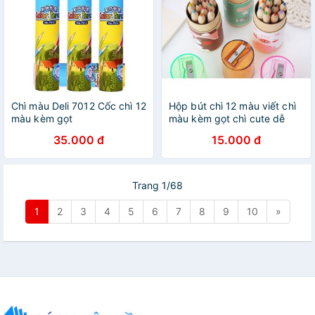
Chì màu Deli 7012 Cốc chì 12
Hộp bút chì 12 màu viết chì
màu kèm gọt
màu kèm gọt chì cute dễ
thương
35.000 đ
15.000 đ
Trang 1/68
1
2
3
4
5
6
7
8
9
10
»