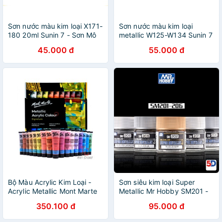
Sơn nước màu kim loại X171-
Sơn nước màu kim loại
180 20ml Sunin 7 - Sơn Mô
metallic W125-W134 Sunin 7
Hình
- Sơn Mô Hình
45.000 đ
55.000 đ
Bộ Màu Acrylic Kim Loại -
Sơn siêu kim loại Super
Acrylic Metallic Mont Marte
Metallic Mr Hobby SM201 -
24/36 màu (PMMT3636)
SM206 - Sơn Mô Hình
350.100 đ
95.000 đ