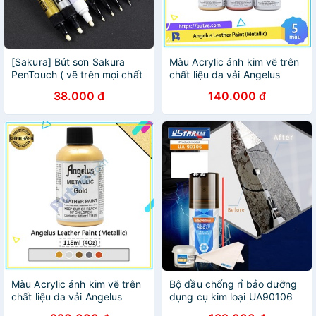
[Sakura] Bút sơn Sakura
Màu Acrylic ánh kim vẽ trên
PenTouch ( vẽ trên mọi chất
chất liệu da vải Angelus
liệu )
Leather Paint (Metallic) –
38.000 đ
140.000 đ
29.5ml (1Oz)
Màu Acrylic ánh kim vẽ trên
Bộ dầu chống rỉ bảo dưỡng
chất liệu da vải Angelus
dụng cụ kim loại UA90106
Leather Paint (Metallic) –
Ustar