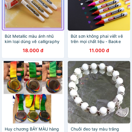
Bút Metallic màu ánh nhũ
Bút sơn không phai viết vẽ
kim loại dùng vẽ calligraphy
trên mọi chất liệu - Baoke
nghệ thuật DIY. MS: GN560
MP560 - 12 màu - vpp Diệp
18.000 đ
11.000 đ
Lạc (sỉ/lẻ)
Huy chương BẢY MÀU hàng
Chuỗi đeo tay màu trắng