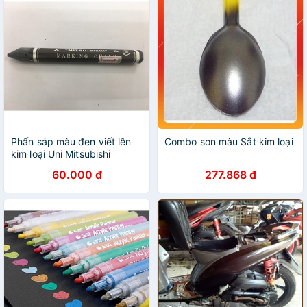
Phấn sáp màu đen viết lên
Combo sơn màu Sắt kim loại
kim loại Uni Mitsubishi
Marking Chalk 1830 black (1
60.000 đ
277.868 đ
cây)