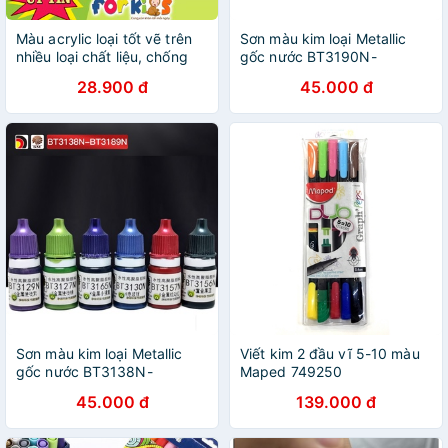
Màu acrylic loại tốt vẽ trên
Sơn màu kim loại Metallic
nhiều loại chất liệu, chống
gốc nước BT3190N-
nước, bám tốt, sét 12 màu
BT3230N - Sơn BT
28.900 đ
45.000 đ
cho bé tô màu sáng tạo
Sơn màu kim loại Metallic
Viết kim 2 đầu vĩ 5-10 màu
gốc nước BT3138N-
Maped 749250
BT3189N - Sơn BT
45.000 đ
139.000 đ