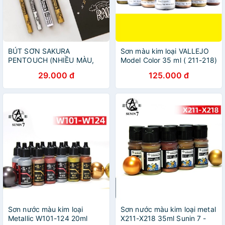
BÚT SƠN SAKURA
Sơn màu kim loại VALLEJO
PENTOUCH (NHIỀU MÀU,
Model Color 35 ml ( 211-218)
VẼ ĐƯỢC TRÊN NHIỀU VẬT
- Sơn Mô Hình
29.000 đ
125.000 đ
LIỆU)
Sơn nước màu kim loại
Sơn nước màu kim loại metal
Metallic W101-124 20ml
X211-X218 35ml Sunin 7 -