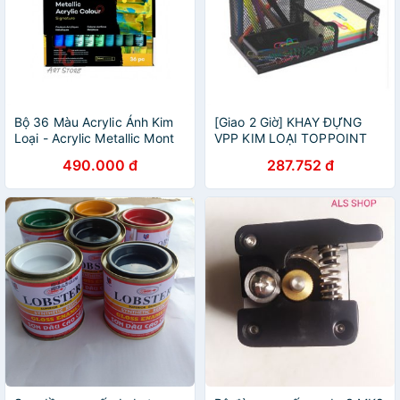
Bộ 36 Màu Acrylic Ánh Kim
[Giao 2 Giờ] KHAY ĐỰNG
Loại - Acrylic Metallic Mont
VPP KIM LOẠI TOPPOINT
Marte (PMMT3636)
HY69058 - Màu Đen
490.000 đ
287.752 đ