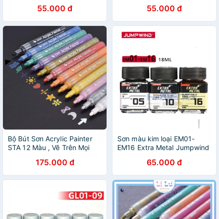
Sunin 7 - Sơn Mô Hình
Sơn Mô Hình
55.000 đ
55.000 đ
Bộ Bút Sơn Acrylic Painter
Sơn màu kim loại EM01-
STA 12 Màu , Vẽ Trên Mọi
EM16 Extra Metal Jumpwind
Chất Liệu
18ml gốc dầu - Sơn Mô Hình
175.000 đ
65.000 đ