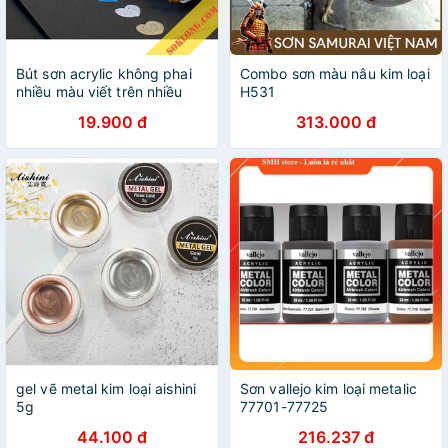
Bút sơn acrylic không phai
Combo sơn màu nâu kim loại
nhiều màu viết trên nhiều
H531
chất liệu (sứ, kính, vải...)
19.900 đ
313.000 đ
STA1000 B13
gel vẽ metal kim loại aishini
Sơn vallejo kim loại metalic
5g
77701-77725
44.100 đ
216.237 đ