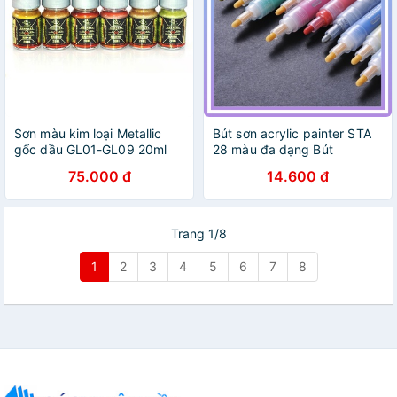
Sơn màu kim loại Metallic
Bút sơn acrylic painter STA
gốc dầu GL01-GL09 20ml
28 màu đa dạng Bút
Sunin 7 - Sơn Mô Hình
STA1100 vẽ trên nhiều chất
75.000 đ
14.600 đ
liệu - Bán Lẻ
Trang 1/8
1
2
3
4
5
6
7
8