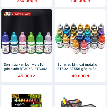
280.000 đ
139.000 đ
118ml (4Oz)
Sơn màu kim loại Metallic
Sơn màu kim loại metallic
gốc nước BT3053-BT3093
BT502-BT556 gốc nước -
- Sơn mô hình
Sơn Mô Hình
45.000 đ
49.000 đ