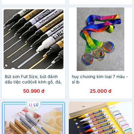
Bút sơn Full Size, bút đánh
huy chương kim loại 7 màu -
dấu tiệc cưới(vẽ kính gỗ, đá,
sỉ ib
kim loại, sứ) -Lalunavn A30
50.990 đ
25.000 đ