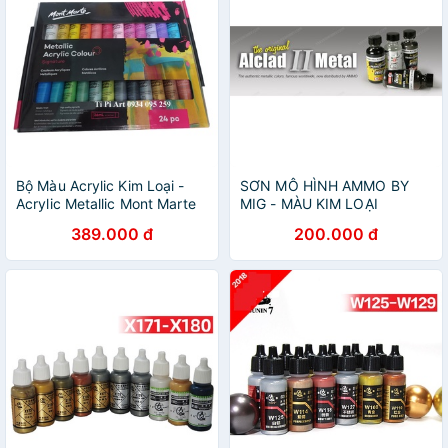
Bộ Màu Acrylic Kim Loại -
SƠN MÔ HÌNH AMMO BY
Acrylic Metallic Mont Marte
MIG - MÀU KIM LOẠI
24/36 màu (PMMT3636)
ALCLAD II METALLIC
389.000 đ
200.000 đ
PAINTS