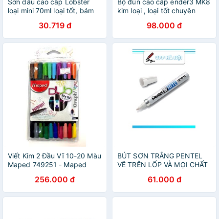
Sơn dầu cao cấp Lobster
Bộ đùn cao cấp ender3 MK8
loại mini 70ml loại tốt, bám
kim loại , loại tốt chuyên
dính tốt, nhanh khô KIM KHÍ
dụng cho nhựa Tpu, PLA F
30.719 đ
98.000 đ
ĐỨC NGUYÊN
,PETG,PLA
Viết Kim 2 Đầu Vĩ 10-20 Màu
BÚT SƠN TRẮNG PENTEL
Maped 749251 - Maped
VẼ TRÊN LỐP VÀ MỌI CHẤT
LIỆU
256.000 đ
61.000 đ