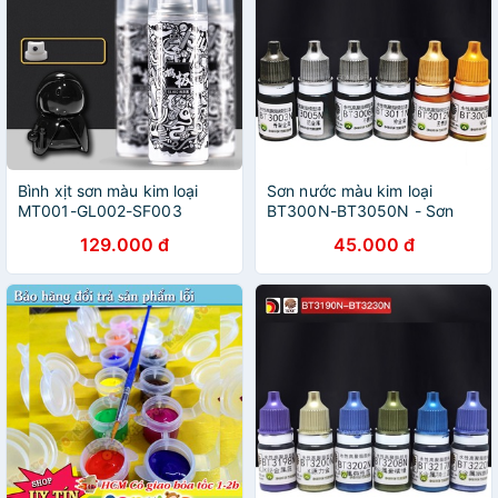
Bình xịt sơn màu kim loại
Sơn nước màu kim loại
MT001-GL002-SF003
BT300N-BT3050N - Sơn
Alchemy
mô hình
129.000 đ
45.000 đ