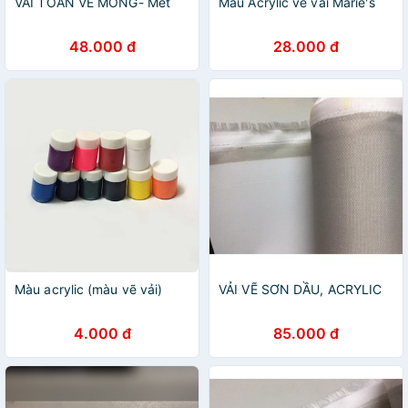
VẢI TOAN VẼ MỎNG- Mét
Màu Acrylic vẽ vải Marie's
48.000 đ
28.000 đ
Màu acrylic (màu vẽ vải)
VẢI VẼ SƠN DẦU, ACRYLIC
4.000 đ
85.000 đ