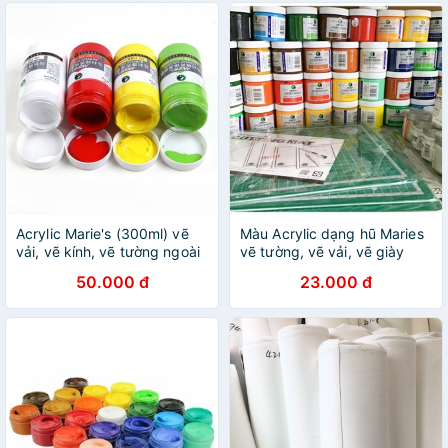
Acrylic Marie's (300ml) vẽ
Màu Acrylic dạng hũ Maries
vải, vẽ kính, vẽ tường ngoài
vẽ tường, vẽ vải, vẽ giày
trời...
50.000 đ
23.000 đ