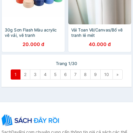
30g Sơn Flash Màu acrylic
Vải Toan Vẽ/Canvas/Bố vẽ
vẽ vải, vẽ tranh
tranh lẻ mét
20.000 đ
40.000 đ
Trang 1/30
1
2
3
4
5
6
7
8
9
10
»
SachDayRoi.com chuyên cung cấp thông tin giá cả sách các thể