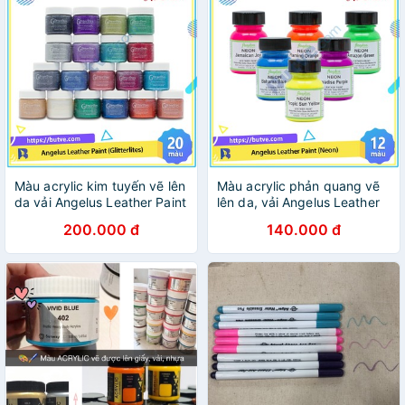
Màu acrylic kim tuyến vẽ lên
Màu acrylic phản quang vẽ
da vải Angelus Leather Paint
lên da, vải Angelus Leather
(Glitterlites) – 29.5ml (1Oz)
Paint (Neon) – 29.5ml (1Oz)
200.000 đ
140.000 đ