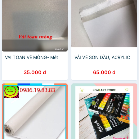
VẢI TOAN VẼ MỎNG- Mét
VẢI VẼ SƠN DẦU, ACRYLIC
35.000 đ
65.000 đ