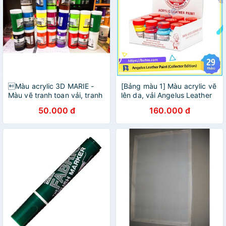
Màu acrylic 3D MARIE -
[Bảng màu 1] Màu acrylic vẽ
Màu vẽ tranh toan vải, tranh
lên da, vải Angelus Leather
tường ngoài trời, vẽ lên mọi
Paint (Collector Edition) –
50.000 đ
160.000 đ
chất liệu - Hộp 300ml
29.5ml (1Oz)