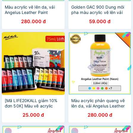
Màu acrylic vẽ lên da, vải
Golden GAC 900 Dung môi
Angelus Leather Paint
pha màu acrylic vẽ lên vải
(Pearlescent) – 118ml (4Oz)
(25ml | 59ml)
280.000 đ
59.000 đ
[Mã LIFE20KALL giảm 10%
Màu acrylic phản quang vẽ
đơn 50K] Màu vẽ acrylic
lên da, vải Angelus Leather
tuýp 75ml vẽ đa chất liệu,
Paint (Neon) – 118ml (4Oz)
25.000 đ
280.000 đ
vẽ lên vải canvas, vẽ tường,
vẽ gỗ