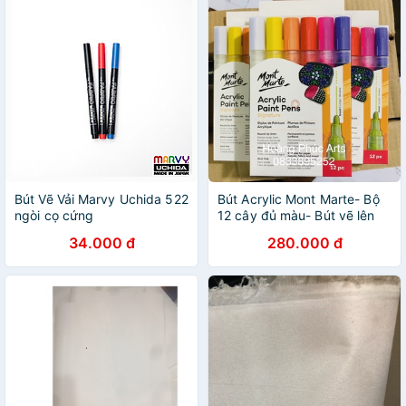
Bút Vẽ Vải Marvy Uchida 522
Bút Acrylic Mont Marte- Bộ
ngòi cọ cứng
12 cây đủ màu- Bút vẽ lên
mọi chất liệu
34.000 đ
280.000 đ