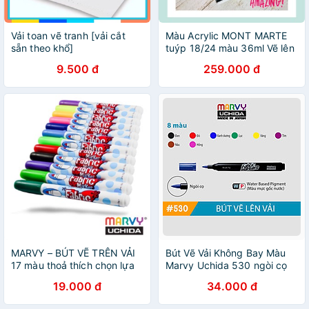
Vải toan vẽ tranh [vải cắt
Màu Acrylic MONT MARTE
sẵn theo khổ]
tuýp 18/24 màu 36ml Vẽ lên
vải, quần áo, giày dép,
9.500 đ
259.000 đ
tường, kính, thuỷ tinh, nhựa
MARVY – BÚT VẼ TRÊN VẢI
Bút Vẽ Vải Không Bay Màu
17 màu thoả thích chọn lựa
Marvy Uchida 530 ngòi cọ
19.000 đ
34.000 đ