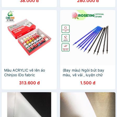
38.000 đ
280.000 đ
màu
Màu ACRYLIC vẽ lên áo
(Bay màu) Ngòi bút bay
Chinjoo IDo fabric
màu, vẽ vải , luyện chữ
313.600 đ
1.500 đ