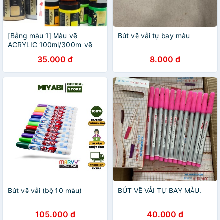
[Bảng màu 1] Màu vẽ
Bút vẽ vải tự bay màu
ACRYLIC 100ml/300ml vẽ
được lên giấy, toan, vải, gỗ,
35.000 đ
8.000 đ
tranh tường, gốm…
Bút vẽ vải (bộ 10 màu)
BÚT VẼ VẢI TỰ BAY MÀU.
105.000 đ
40.000 đ