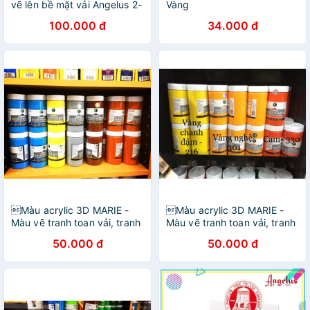
vẽ lên bề mặt vải Angelus 2-
Vàng
Soft (25ml | 59ml)
100.000 đ
34.000 đ
Màu acrylic 3D MARIE -
Màu acrylic 3D MARIE -
Màu vẽ tranh toan vải, tranh
Màu vẽ tranh toan vải, tranh
tường ngoài trời, vẽ lên mọi
tường ngoài trời, vẽ lên mọi
50.000 đ
50.000 đ
chất liệu - Hộp 300ml
chất liệu - Hộp 300ml