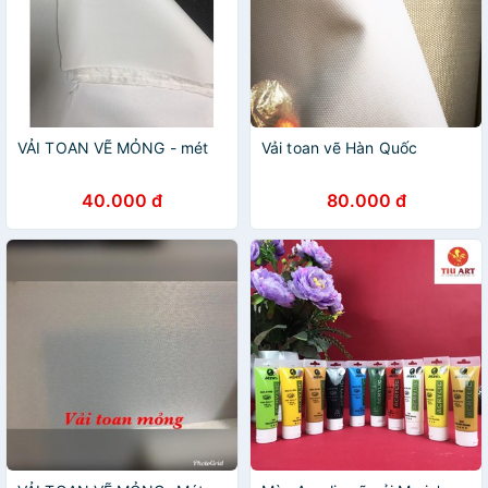
VẢI TOAN VẼ MỎNG - mét
Vải toan vẽ Hàn Quốc
40.000 đ
80.000 đ