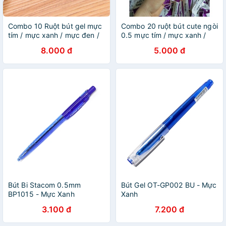
Combo 10 Ruột bút gel mực
Combo 20 ruột bút cute ngòi
tím / mực xanh / mực đen /
0.5 mực tím / mực xanh /
mực đỏ ngòi 0.5mm
mực đen / mực đỏ
8.000 đ
5.000 đ
Bút Bi Stacom 0.5mm
Bút Gel OT-GP002 BU - Mực
BP1015 - Mực Xanh
Xanh
3.100 đ
7.200 đ