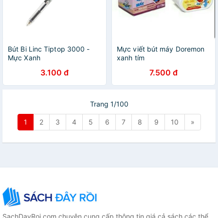
Bút Bi Linc Tiptop 3000 -
Mực viết bút máy Doremon
Mực Xanh
xanh tím
3.100 đ
7.500 đ
Trang 1/100
1
2
3
4
5
6
7
8
9
10
»
SachDayRoi.com chuyên cung cấp thông tin giá cả sách các thể