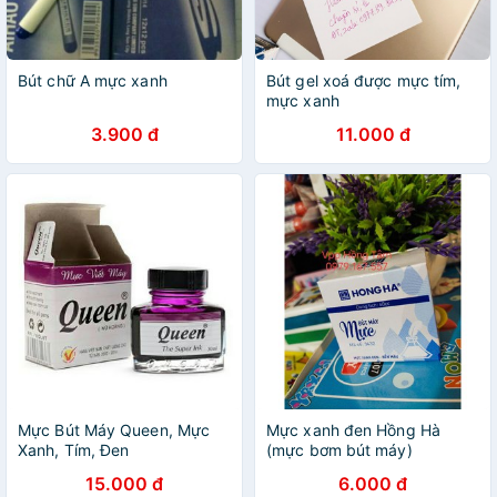
Bút chữ A mực xanh
Bút gel xoá được mực tím,
mực xanh
3.900 đ
11.000 đ
Mực Bút Máy Queen, Mực
Mực xanh đen Hồng Hà
Xanh, Tím, Đen
(mực bơm bút máy)
15.000 đ
6.000 đ