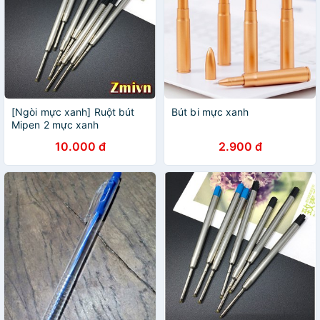
[Ngòi mực xanh] Ruột bút
Bút bi mực xanh
Mipen 2 mực xanh
10.000 đ
2.900 đ