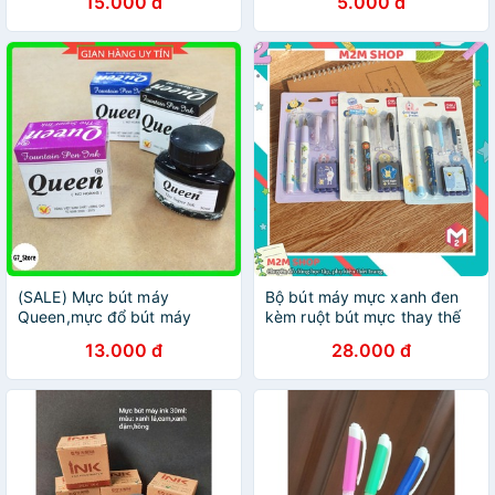
15.000 đ
5.000 đ
(SALE) Mực bút máy
Bộ bút máy mực xanh đen
Queen,mực đổ bút máy
kèm ruột bút mực thay thế
xanh/đen/tím
13.000 đ
28.000 đ