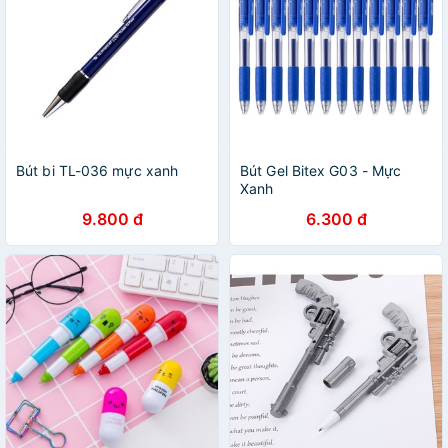
Bút bi TL-036 mực xanh
Bút Gel Bitex G03 - Mực
Xanh
9.800 đ
6.300 đ