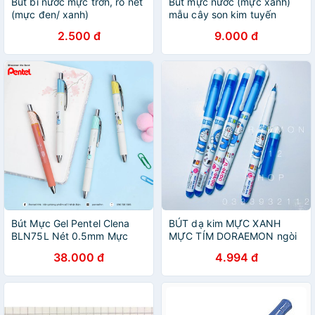
Bút bi nước mực trơn, rõ nét
Bút mực nước (mực xanh)
(mực đen/ xanh)
mẫu cây son kim tuyến
2.500 đ
9.000 đ
Bút Mực Gel Pentel Clena
BÚT dạ kim MỰC XANH
BLN75L Nét 0.5mm Mực
MỰC TÍM DORAEMON ngòi
Xanh
0.35mm
38.000 đ
4.994 đ