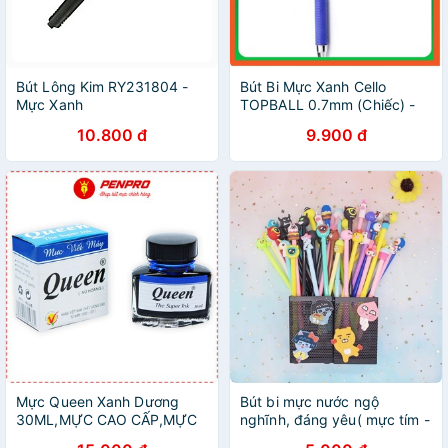
Bút Lông Kim RY231804 -
Bút Bi Mực Xanh Cello
Mực Xanh
TOPBALL 0.7mm (Chiếc) -
Xanh
10.800 đ
9.900 đ
Mực Queen Xanh Dương
Bút bi mực nước ngộ
30ML,MỰC CAO CẤP,MỰC
nghĩnh, đáng yêu( mực tím -
BÚT MÁY,VBIG
mực xanh)