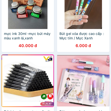
mực ink 30ml -mực bút máy
Bút gel xóa được cao cấp :
màu xanh lá,xanh
Mực tím / Mực Xanh
đậm,cam,hồng,tím.
40.000 đ
6.000 đ