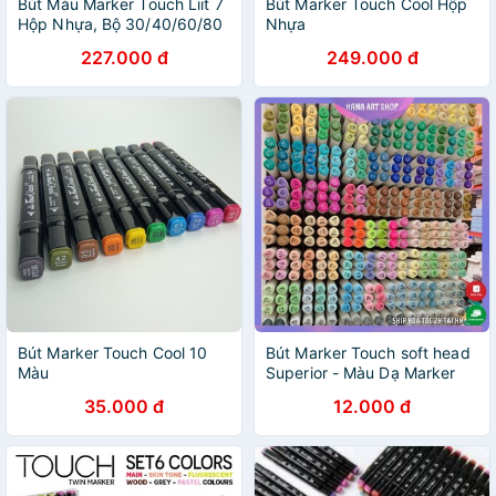
Bút Màu Marker Touch Liit 7
Bút Marker Touch Cool Hộp
Hộp Nhựa, Bộ 30/40/60/80
Nhựa
Màu Dạ 2 Đầu Marker
227.000 đ
249.000 đ
Touchliit 7 Chính Hãng Giá
Tốt Nhất
Bút Marker Touch Cool 10
Bút Marker Touch soft head
Màu
Superior - Màu Dạ Marker
Touch Cây Lẻ Tùy Chọn Màu
35.000 đ
12.000 đ