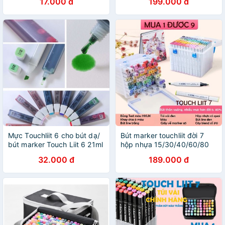
17.000 đ
199.000 đ
Chính Hãng
Chính Hãng
Mực Touchliit 6 cho bút dạ/
Bút marker touchliit đời 7
bút marker Touch Liit 6 21ml
hộp nhựa 15/30/40/60/80
có nhiều mã, ảnh thật ảnh số
màu dạ touch liit HKUK chính
32.000 đ
189.000 đ
2
hãng