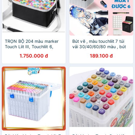
TRỌN BỘ 204 màu marker
Bút vẽ , màu touchliit 7 túi
Touch Liit III, Touchliit 6,
vải 30/40/60/80 màu , bút
Touch softhead bút lông 2
marker touch liit, màu vẽ
1.750.000 đ
189.100 đ
đầu mỹ thuật - vẽ tranh,báo
anime cao cấp HKUK
tường,đồ án✨