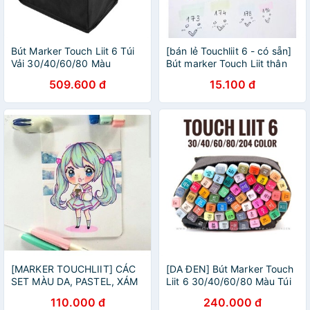
Bút Marker Touch Liit 6 Túi
[bán lẻ Touchliit 6 - có sẵn]
Vải 30/40/60/80 Màu
Bút marker Touch Liit thân
trắng marker hai đầu
509.600 đ
15.100 đ
[MARKER TOUCHLIIT] CÁC
[DA ĐEN] Bút Marker Touch
SET MÀU DA, PASTEL, XÁM
Liit 6 30/40/60/80 Màu Túi
TOUCH LIIT 6
Vải
110.000 đ
240.000 đ