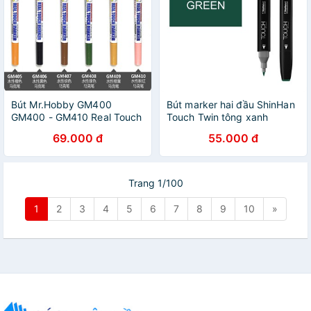
Bút Mr.Hobby GM400
Bút marker hai đầu ShinHan
GM400 - GM410 Real Touch
Touch Twin tông xanh
Grading Marker
69.000 đ
55.000 đ
Trang 1/100
1
2
3
4
5
6
7
8
9
10
»