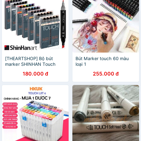
[THEARTSHOP] Bộ bút
Bút Marker touch 60 màu
marker SHINHAN Touch
loại 1
Twin Marker - SET 6
180.000 đ
255.000 đ