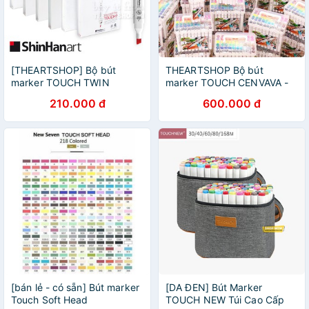
[THEARTSHOP] Bộ bút
THEARTSHOP Bộ bút
marker TOUCH TWIN
marker TOUCH CENVAVA -
BRUSH MARKER 6 màu -
CENVAVA marker Set
210.000 đ
600.000 đ
Shinhan art
60/80/108
[bán lẻ - có sẵn] Bút marker
[DA ĐEN] Bút Marker
Touch Soft Head
TOUCH NEW Túi Cao Cấp