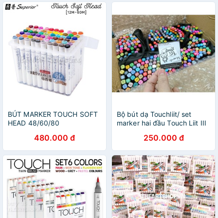
BÚT MARKER TOUCH SOFT
Bộ bút dạ Touchliit/ set
HEAD 48/60/80
marker hai đầu Touch Liit III
- bộ 30 màu, 40 màu, 60
480.000 đ
250.000 đ
màu, 80 màu cho học sinh,
sinh viên