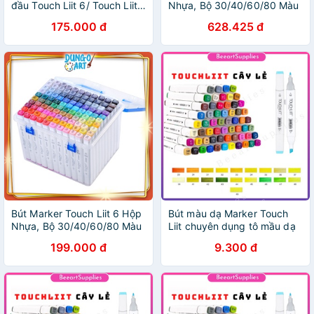
đầu Touch Liit 6/ Touch Liit 7
Nhựa, Bộ 30/40/60/80 Màu
- bộ 12/24/30/40/60/80
Giá Tốt Nhất
175.000 đ
628.425 đ
màu vẽ báo tường, đồ án,
trang trí
Bút Marker Touch Liit 6 Hộp
Bút màu dạ Marker Touch
Nhựa, Bộ 30/40/60/80 Màu
Liit chuyên dụng tô mầu dạ
Giá Tốt Nhất
vẽ tranh anime manga
199.000 đ
9.300 đ
(page2)