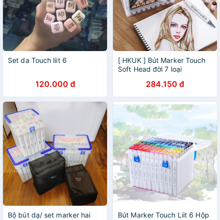
Set da Touch liit 6
[ HKUK ] Bút Marker Touch
Soft Head đời 7 loại
24/40/60/80/120/218 màu,
120.000 đ
284.150 đ
blend đẹp hơn touch liit,
touch cool, touch mark
Bộ bút dạ/ set marker hai
Bút Marker Touch Liit 6 Hộp