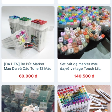
[DA ĐEN] Bộ Bút Marker
Set bút dạ marker màu
Màu Da và Các Tone 12 Màu
da,vẽ vintage Touch Liit,
Touch Liit Và Touch Soft
Touch Lecai, Mingyun,
60.000 đ
140.500 đ
Head
Touch Soft head, Touchliit 6
[skin tone / vintage]