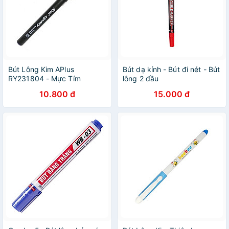
Bút Lông Kim APlus
Bút dạ kính - Bút đi nét - Bút
RY231804 - Mực Tím
lông 2 đầu
APM21372(2130)/APMV7174
10.800 đ
15.000 đ