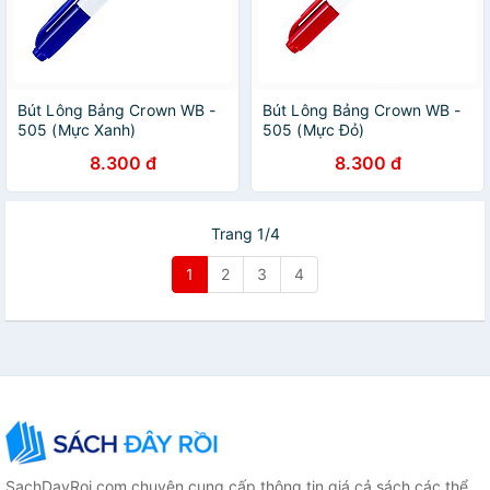
Bút Lông Bảng Crown WB -
Bút Lông Bảng Crown WB -
505 (Mực Xanh)
505 (Mực Đỏ)
8.300 đ
8.300 đ
Trang 1/4
1
2
3
4
SachDayRoi.com chuyên cung cấp thông tin giá cả sách các thể