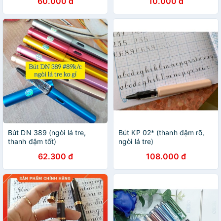
60.000 đ
10.000 đ
Bút DN 389 (ngòi lá tre,
Bút KP 02* (thanh đậm rõ,
thanh đậm tốt)
ngòi lá tre)
62.300 đ
108.000 đ