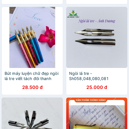
Bút máy luyện chữ đẹp ngòi
Ngòi lá tre -
lá tre viết tách đôi thanh
Sh058,048,080,081
đậm rõ nét( bút lá tre 862)
28.500 đ
25.000 đ