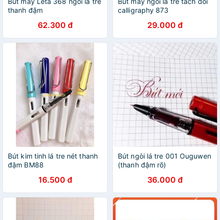
Bút máy Leta 368 ngòi lá tre
Bút máy ngòi lá tre tách đôi
thanh đậm
calligraphy 873
62.300 đ
29.000 đ
Bút kim tinh lá tre nét thanh
Bút ngòi lá tre 001 Ouguwen
đậm BM88
(thanh đậm rõ)
16.500 đ
36.000 đ