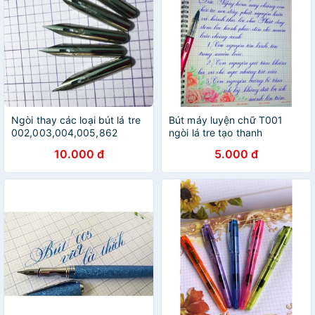
Ngòi thay các loại bút lá tre
Bút máy luyện chữ T001
002,003,004,005,862
ngòi lá tre tạo thanh
đậm/ngòi trơn/ngòi mài/ngòi
10.000 đ
5.000 đ
lá tre