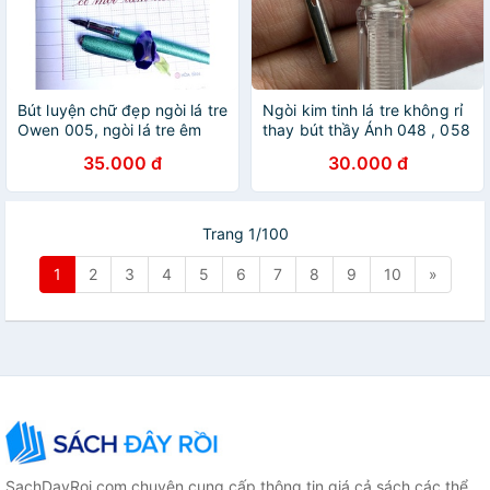
Bút luyện chữ đẹp ngòi lá tre
Ngòi kim tinh lá tre không rỉ
Owen 005, ngòi lá tre êm
thay bút thầy Ánh 048 , 058
trơn, thanh đậm tốt, không
, 068 pro và các mẫu bút
35.000 đ
30.000 đ
cào giấy
ngòi kim lá tre
Trang 1/100
1
2
3
4
5
6
7
8
9
10
»
SachDayRoi.com chuyên cung cấp thông tin giá cả sách các thể