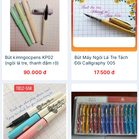
Bút kimngocpens KP02
Bút Máy Ngòi Lá Tre Tách
(ngòi lá tre, thanh đậm rõ)
Đôi Calligraphy 005
90.000 đ
17.500 đ