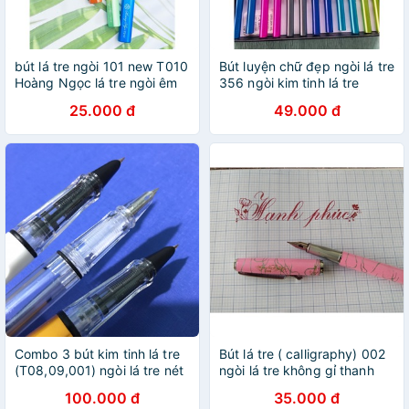
bút lá tre ngòi 101 new T010
Bút luyện chữ đẹp ngòi lá tre
Hoàng Ngọc lá tre ngòi êm
356 ngòi kim tinh lá tre
trơn
thanh đậm
25.000 đ
49.000 đ
Combo 3 bút kim tinh lá tre
Bút lá tre ( calligraphy) 002
(T08,09,001) ngòi lá tre nét
ngòi lá tre không gỉ thanh
mảnh kim tinh
đậm tốt, viết cực êm
100.000 đ
35.000 đ