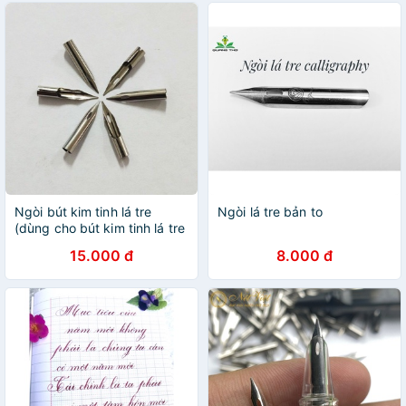
Ngòi bút kim tinh lá tre
Ngòi lá tre bản to
(dùng cho bút kim tinh lá tre
Leta 368, 369, 361, Sh048,
15.000 đ
8.000 đ
058, 068 pro,
CD101,102,103...)