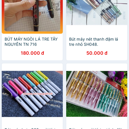
BÚT MÁY NGÒI LÁ TRE TÂY
Bút máy nét thanh đậm lá
NGUYÊN TN 716
tre nhỏ SH048.
180.000 đ
50.000 đ