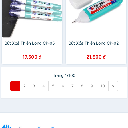
Bút Xoá Thiên Long CP-05
Bút Xóa Thiên Long CP-02
17.500 đ
21.800 đ
Trang 1/100
1
2
3
4
5
6
7
8
9
10
»