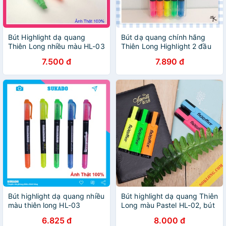
Bút Highlight dạ quang
Bút dạ quang chính hãng
Thiên Long nhiều màu HL-03
Thiên Long Highlight 2 đầu
BIGSUKA
TL HL03
7.500 đ
7.890 đ
Bút highlight dạ quang nhiều
Bút highlight dạ quang Thiên
màu thiên long HL-03
Long màu Pastel HL-02, bút
SUKADO BUTHL03
đánh dấu ghi chú màu đẹp
6.825 đ
8.000 đ