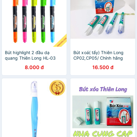
Bút highlight 2 đầu dạ
Bút xoá( tẩy) Thiên Long
quang Thiên Long HL-03
CP02,CP05/ Chính hãng
(FS) nhiều màu bút nhớ đánh
Thiên Long
8.000 đ
16.500 đ
dấu màu leon