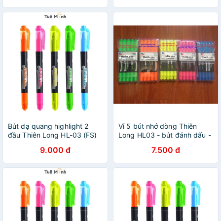
Bút dạ quang highlight 2
Vỉ 5 bút nhớ dòng Thiên
đầu Thiên Long HL-03 (FS)
Long HL03 - bút đánh dấu -
bút nhớ đánh dấu nhiều màu
Bút dạ quang - Bút highlight
9.000 đ
7.500 đ
HÀNG CHÍNH HÃNG