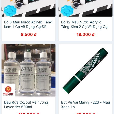
Bộ 6 Màu Nước Acrylic Tặng
Bộ 12 Màu Nước Acrylic
Kèm 1 Cọ Vẽ Dụng Cụ Đồ
Tặng Kèm 2 Cọ Vẽ Dụng Cụ
Handmade DIY
Đồ Handmade S136
8.500 đ
19.000 đ
Dầu Rửa Cọ/bút vẽ hương
Bút Vẽ Vải Marvy 722S - Màu
Lavender 500ml
Xanh Lá