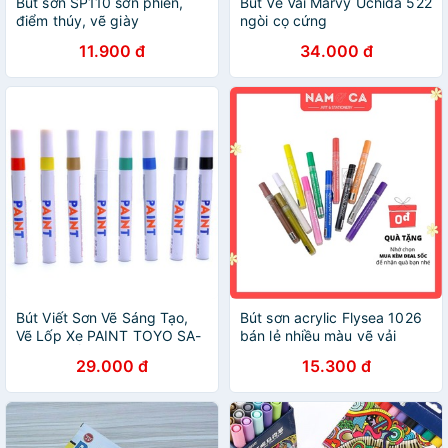
Bút sơn SP110 sơn phiến,
Bút Vẽ Vải Marvy Uchida 522
điểm thúy, vẽ giày
ngòi cọ cứng
11.900 đ
34.000 đ
Bút Viết Sơn Vẽ Sáng Tạo,
Bút sơn acrylic Flysea 1026
Vẽ Lốp Xe PAINT TOYO SA-
bán lẻ nhiều màu vẽ vải
101 - NHIỀU MÀU CHỌN
canvas, vẽ giày, quần áo,
29.000 đ
15.300 đ
MÀU
graffiti