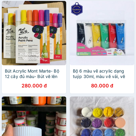
Bút Acrylic Mont Marte- Bộ
Bộ 6 màu vẽ acrylic dạng
12 cây đủ màu- Bút vẽ lên
tuýp 30ml, màu vẽ vải, vẽ
mọi chất liệu
giày, màu vẽ tường, vẽ
280.000 đ
80.000 đ
nhiều chất liệu