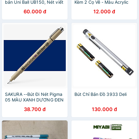
bản Uni Ball UB150, Nét viết
Kèm 2 Cọ Vẽ - Màu Acrylic
0.5mm
Mini Tô Vẽ Đồ Chơi Gỗ, Áo,
60.000 đ
12.000 đ
Tô Tượng, Vẽ 3D, Giày, Thủy
Tinh, Gỗ
SAKURA --Bút Đi Nét Pigma
Bút Chỉ Bản Đồ 3933 Deli
05 MÀU XANH DƯƠNG ĐEN
38.700 đ
130.000 đ