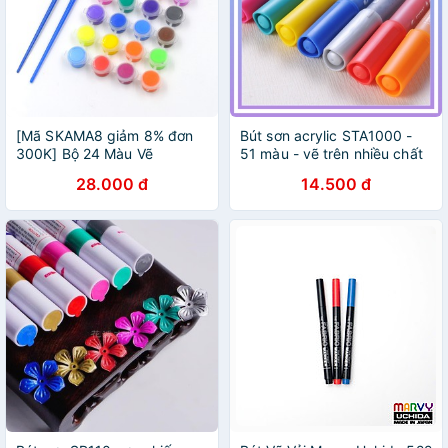
[Mã SKAMA8 giảm 8% đơn
Bút sơn acrylic STA1000 -
300K] Bộ 24 Màu Vẽ
51 màu - vẽ trên nhiều chất
ACRYLIC Handmade (Tặng
liệu vẽ graffiti- repaint [Bán
28.000 đ
14.500 đ
Kèm Bút Vẽ)
Lẻ]