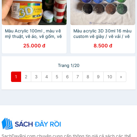
Màu Acrylic 100ml , màu vẽ
Màu acrylic 3D 30ml 16 màu
mỹ thuật, vẽ áo, vẽ gốm, vẽ
custom vẽ giày / vẽ vải / vẽ
tượng, vẽ giày, vải gỗ, tranh
tường / vẽ canvas / vẽ toan
25.000 đ
8.500 đ
tường, canva.
/ decor trang trí
Trang 1/20
1
2
3
4
5
6
7
8
9
10
»
SachDayRoi.com chuyên cung cấp thông tin giá cả sách các thể