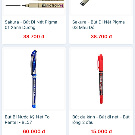
Sakura - Bút Đi Nét Pigma
Sakura - Bút Đi Nét Pigma
01 Xanh Dương
03 Màu Đỏ
38.700 đ
38.700 đ
Bút Bi Nước Ký Nét To
Bút dạ kính - Bút đi nét - Bút
Pentel - BL57
lông 2 đầu
APM21372(2130)/APMV7174
60.000 đ
15.000 đ