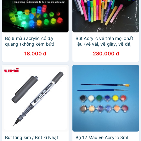
Bộ 6 màu acrylic có dạ
Bút Acrylic vẽ trên mọi chất
quang (không kèm bút)
liệu (vẽ vải, vẽ giày, vẽ đá,
dùng vẽ tranh tường, vải, gỗ
vẽ kính, vẽ chậu) 8/12/24/28
18.000 đ
280.000 đ
tạo nét độc đáo riêng bạn,
màu
DIY
Bút lông kim / Bút kí Nhật
Bộ 12 Màu Vẽ Acrylic 3ml