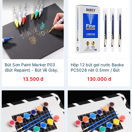
Bút Sơn Paint Marker P03
Hộp 12 bút gel nước Baoke
(Bút Repaint) - Bút Vẽ Giày,
PC5028 nét 0.5mm / Bút
Lốp Xe,..
Fine 5028 viết siêu trơn
13.500 đ
130.000 đ
nhanh khô