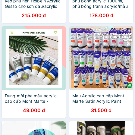
Keo phủ nền Holbein Acrylic
phủ bóng acrylic 1000ml,
Gesso cho sơn dầu/acrylic
phủ bóng tranh acrylic/màu
3D
215.000 đ
178.000 đ
Dung môi pha màu acrylic
Màu Acrylic cao cấp Mont
cao cấp Mont Marte -
Marte Satin Acrylic Paint
Acrylic Medium
Premium - 75ml
49.000 đ
31.500 đ