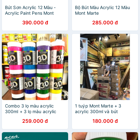
Bút Sơn Acrylic 12 Màu -
Bộ Bút Màu Acrylic 12 Màu
Acrylic Paint Pens Mont
Mont Marte
Marte Đầu Bút 1mm -
390.000 đ
285.000 đ
mpn0129 - Vẽ Trên mọi chất
liệu
Combo 3 lọ màu acrylic
1 tuýp Mont Marte + 3
300ml + 3 lọ màu acrylic
acrylic 300ml và bút
100ml + 2 bộ bút lông
259.000 đ
180.000 đ
Sakura