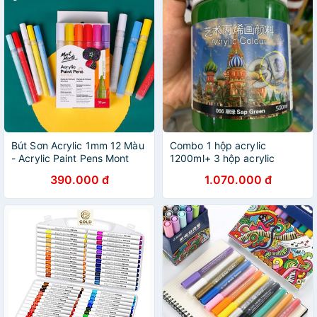
Bút Sơn Acrylic 1mm 12 Màu
Combo 1 hộp acrylic
- Acrylic Paint Pens Mont
1200ml+ 3 hộp acrylic
Marte - mpn0129 - Vẽ Trên
500ml+ 1 hộp acrylic 300ml
390.000 đ
1.070.000 đ
mọi chất liệu
+ 10 hộp 100ml + 1 bộ bút
cán xanh+ Dung môi 100ml