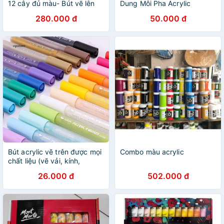
12 cây đủ màu- Bút vẽ lên
Dung Môi Pha Acrylic
mọi chất liệu
280.000 đ
50.000 đ
Bút acrylic vẽ trên được mọi
Combo màu acrylic
chất liệu (vẽ vải, kính,
giấy...)
26.000 đ
502.000 đ