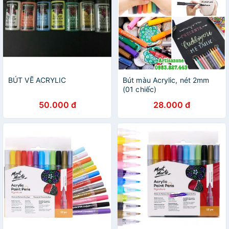
BÚT VẼ ACRYLIC
Bút màu Acrylic, nét 2mm
(01 chiếc)
50.000 đ
28.000 đ