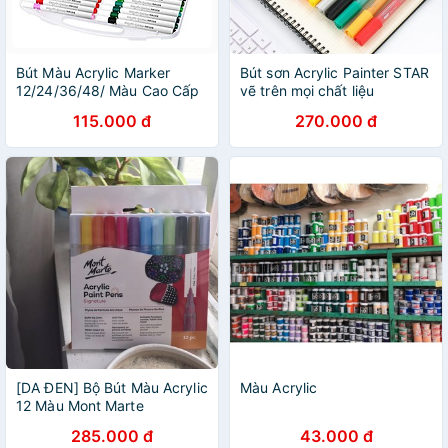
Bút Màu Acrylic Marker
Bút sơn Acrylic Painter STAR
12/24/36/48/ Màu Cao Cấp
vẽ trên mọi chất liệu
Bút Sơn Acrylic Chống Nước
115.000 đ
270.000 đ
Vẽ Trên Mọi Chất Liệu Bề
Mặt
[DA ĐEN] Bộ Bút Màu Acrylic
Màu Acrylic
12 Màu Mont Marte
285.000 đ
43.000 đ