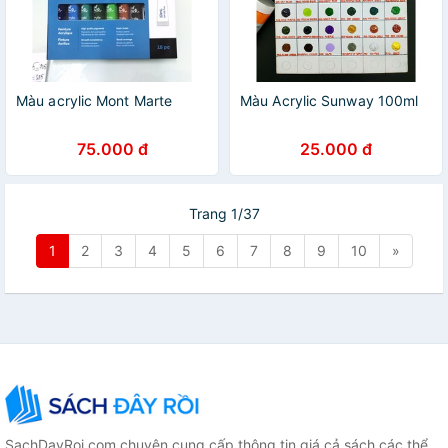
Màu acrylic Mont Marte
Màu Acrylic Sunway 100ml
75.000 đ
25.000 đ
Trang 1/37
1
2
3
4
5
6
7
8
9
10
»
SachDayRoi.com chuyên cung cấp thông tin giá cả sách các thể