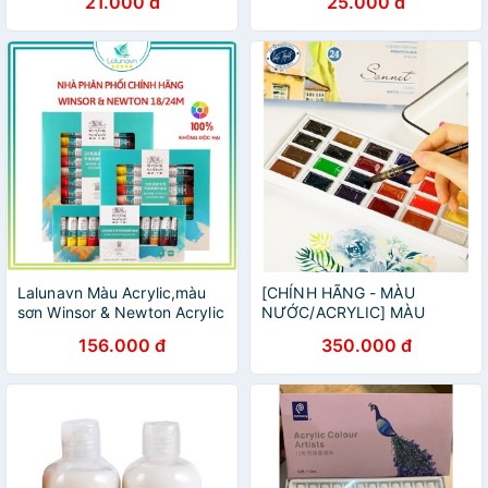
21.000 đ
25.000 đ
Lalunavn Màu Acrylic,màu
[CHÍNH HÃNG - MÀU
sơn Winsor & Newton Acrylic
NƯỚC/ACRYLIC] MÀU
Painting - B39
NƯỚC/ACRYLIC SONNET
156.000 đ
350.000 đ
CONEM