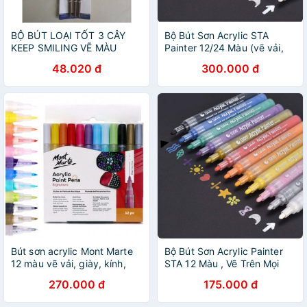
BỘ BÚT LOẠI TỐT 3 CÂY
Bộ Bút Sơn Acrylic STA
KEEP SMILING VẼ MÀU
Painter 12/24 Màu (vẽ vải,
NƯỚC ,ACRYLIC ,
kính, giấy...)
48.020 đ
300.000 đ
GOUACHE
Bút sơn acrylic Mont Marte
Bộ Bút Sơn Acrylic Painter
12 màu vẽ vải, giày, kính,
STA 12 Màu , Vẽ Trên Mọi
gốm sứ
Chất Liệu
270.000 đ
175.000 đ