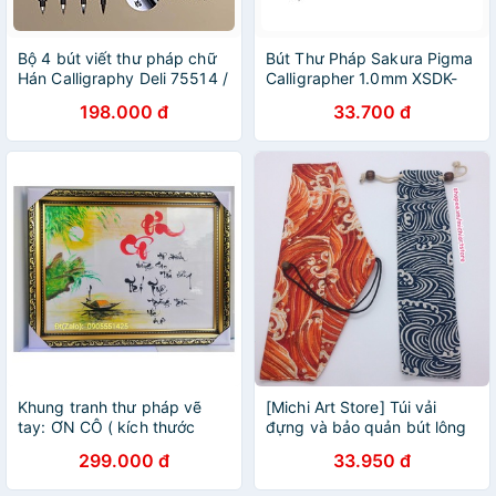
Bộ 4 bút viết thư pháp chữ
Bút Thư Pháp Sakura Pigma
Hán Calligraphy Deli 75514 /
Calligrapher 1.0mm XSDK-
75515 / 75516 có thể đổ
C10#49 - Màu Đen
198.000 đ
33.700 đ
thêm mực
Khung tranh thư pháp vẽ
[Michi Art Store] Túi vải
tay: ƠN CÔ ( kích thước
đựng và bảo quản bút lông
48.5cm x 62cm )
vẽ màu nước, cọ thư pháp
299.000 đ
33.950 đ
thiết kế chuyên dụng