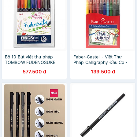
Bộ 10 Bút viết thư pháp
Faber-Castell - Viết Thư
TOMBOW FUDENOSUKE
Pháp Calligraphy Đầu Cọ -
chuyên viết Hán tự Brush
10 Màu - 551310
577.500 đ
139.500 đ
Lettering dòng màu sắc