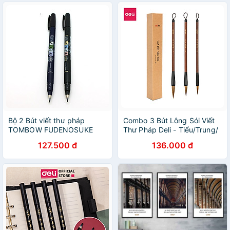
Bộ 2 Bút viết thư pháp
Combo 3 Bút Lông Sói Viết
TOMBOW FUDENOSUKE
Thư Pháp Deli - Tiểu/Trung/
chuyên viết Hán tự Brush
Đại - Viết Chữ Hán, Vẽ Tranh
127.500 đ
136.000 đ
Lettering ( Đầu brush mềm
Thủy Mặc Cho Người Mới,
và đầu brush cứng)
Chuyên Nghiệp