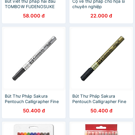
Bút viết thư pháp hai đầu
Cọ vẽ thư pháp cho họa sĩ
TOMBOW FUDENOSUKE
chuyên nghiệp
chuyên viết Hán tự Brush
58.000 đ
22.000 đ
Lettering
Bút Thư Pháp Sakura
Bút Thư Pháp Sakura
Pentouch Calligrapher Fine
Pentouch Calligrapher Fine
1.8mm - Màu Bạc
1.8mm - Màu Gold
50.400 đ
50.400 đ