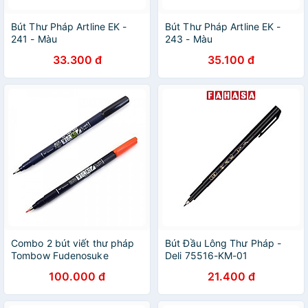
Bút Thư Pháp Artline EK -
Bút Thư Pháp Artline EK -
241 - Màu
243 - Màu
33.300 đ
35.100 đ
Combo 2 bút viết thư pháp
Bút Đầu Lông Thư Pháp -
Tombow Fudenosuke
Deli 75516-KM-01
Colouring chuyên viết hán
100.000 đ
21.400 đ
tự, thư pháp, brush lettering