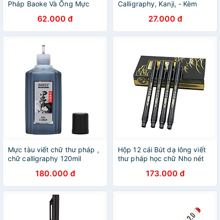
Pháp Baoke Và Ống Mực
Calligraphy, Kanji, - Kèm
S21 Đen
Ống Mực Bơm Thay Thế |
62.000 đ
27.000 đ
BAOKE
Mực tàu viết chữ thư pháp ,
Hộp 12 cái Bút dạ lông viết
chữ calligraphy 120mil
thư pháp học chữ Nho nét
Baoke MS216
trung Baoke S20
180.000 đ
173.000 đ