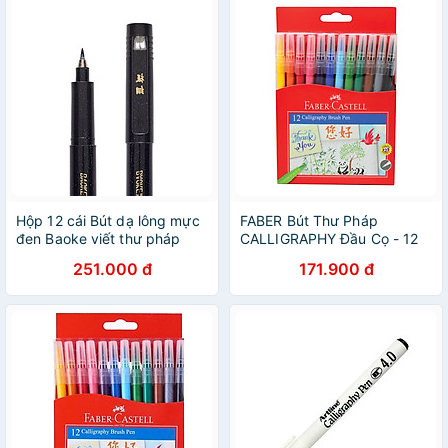
Hộp 12 cái Bút dạ lông mực
FABER Bút Thư Pháp
đen Baoke viết thư pháp
CALLIGRAPHY Đầu Cọ - 12
học luyện chữ Hàn, Trung,
Màu (COX)
251.000 đ
171.900 đ
Kanji Các nét Chọn phân loại