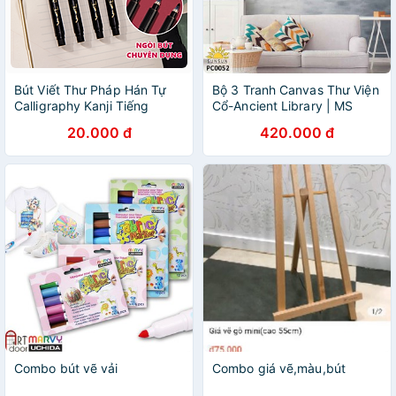
Bút Viết Thư Pháp Hán Tự
Bộ 3 Tranh Canvas Thư Viện
Calligraphy Kanji Tiếng
Cổ-Ancient Library | MS
Trung Nhật Hàn Ngòi Lông
PC0052
20.000 đ
420.000 đ
Nhiều Kích Cỡ Deli - Brush
Pen Phù Hợp Luyện Chữ Nét
Trang Trí Sổ Có Thể Thêm
Mực - 75514 75515 75516
Combo bút vẽ vải
Combo giá vẽ,màu,bút