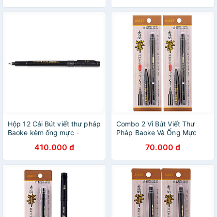
Hộp 12 Cái Bút viết thư pháp
Combo 2 Vỉ Bút Viết Thư
Baoke kèm ống mực -
Pháp Baoke Và Ống Mực
BAOKE/1+S20/21/22/23
S23 Đen
410.000 đ
70.000 đ