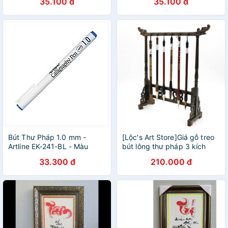
35.100 đ
35.100 đ
Bút Thư Pháp 1.0 mm -
[Lộc's Art Store]Giá gỗ treo
Artline EK-241-BL - Màu
bút lông thư pháp 3 kích
Xanh Dương
thước
33.300 đ
210.000 đ