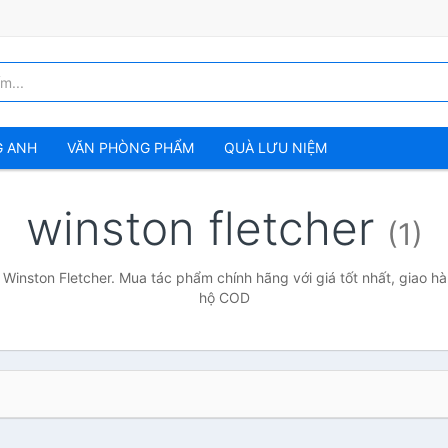
G ANH
VĂN PHÒNG PHẨM
QUÀ LƯU NIỆM
winston fletcher
(1)
 Winston Fletcher. Mua tác phẩm chính hãng với giá tốt nhất, giao hà
hộ COD