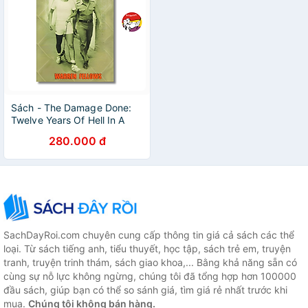
Sách - The Damage Done:
Twelve Years Of Hell In A
Bangkok Prison by Warren
280.000 đ
Fellows - Sách tiếng anh
SachDayRoi.com chuyên cung cấp thông tin giá cả sách các thể
loại. Từ sách tiếng anh, tiểu thuyết, học tập, sách trẻ em, truyện
tranh, truyện trinh thám, sách giao khoa,... Bằng khả năng sẵn có
cùng sự nỗ lực không ngừng, chúng tôi đã tổng hợp hơn 100000
đầu sách, giúp bạn có thể so sánh giá, tìm giá rẻ nhất trước khi
mua.
Chúng tôi không bán hàng.