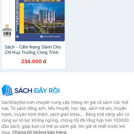
Sách - Cẩm Nang Dành Cho
Chỉ Huy Trưởng Công Trình
Xây Dựng Và Hỏi - Đáp Các
234.000 đ
Tình Huống Về Nghiệp Vụ
Giám Sát, Thi Công
SachDayRoi.com chuyên cung cấp thông tin giá cả sách các thể
loại. Từ sách tiếng anh, tiểu thuyết, học tập, sách trẻ em, truyện
tranh, truyện trinh thám, sách giao khoa,... Bằng khả năng sẵn có
cùng sự nỗ lực không ngừng, chúng tôi đã tổng hợp hơn 100000
đầu sách, giúp bạn có thể so sánh giá, tìm giá rẻ nhất trước khi
mua.
Chúng tôi không bán hàng.