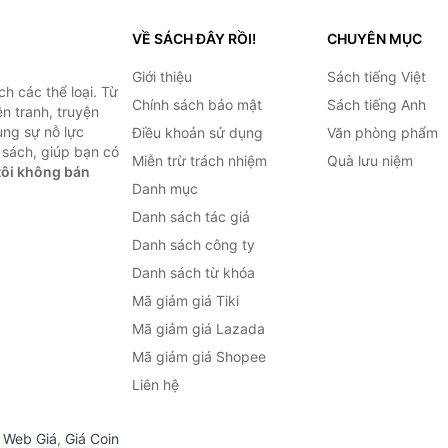
VỀ SÁCH ĐÂY RỒI!
CHUYÊN MỤC
Giới thiệu
Sách tiếng Việt
h các thể loại. Từ
Chính sách bảo mật
Sách tiếng Anh
ện tranh, truyện
ùng sự nỗ lực
Điều khoản sử dụng
Văn phòng phẩm
sách, giúp bạn có
Miễn trừ trách nhiệm
Quà lưu niệm
ôi không bán
Danh mục
Danh sách tác giả
Danh sách công ty
Danh sách từ khóa
Mã giảm giá Tiki
Mã giảm giá Lazada
Mã giảm giá Shopee
Liên hệ
,
Web Giá
,
Giá Coin