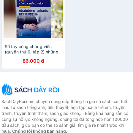
Sổ tay công chứng viên
(quyển thứ 6, tập 2) những
vấn đề cần lưu ý khi công
86.000 đ
chứng một số loại giao dịch
khác
SachDayRoi.com chuyên cung cấp thông tin giá cả sách các thể
loại. Từ sách tiếng anh, tiểu thuyết, học tập, sách trẻ em, truyện
tranh, truyện trinh thám, sách giao khoa,... Bằng khả năng sẵn có
cùng sự nỗ lực không ngừng, chúng tôi đã tổng hợp hơn 100000
đầu sách, giúp bạn có thể so sánh giá, tìm giá rẻ nhất trước khi
mua.
Chúng tôi không bán hàng.