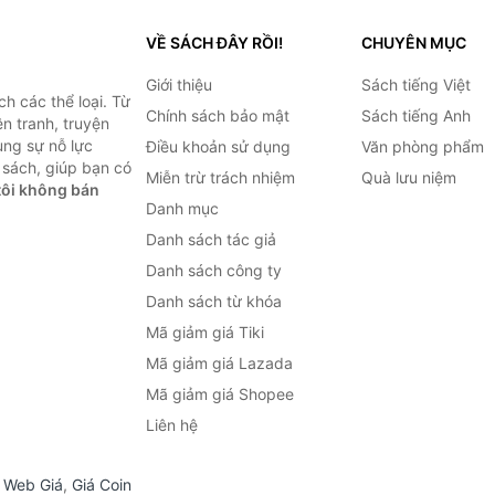
VỀ SÁCH ĐÂY RỒI!
CHUYÊN MỤC
Giới thiệu
Sách tiếng Việt
h các thể loại. Từ
Chính sách bảo mật
Sách tiếng Anh
ện tranh, truyện
ùng sự nỗ lực
Điều khoản sử dụng
Văn phòng phẩm
sách, giúp bạn có
Miễn trừ trách nhiệm
Quà lưu niệm
ôi không bán
Danh mục
Danh sách tác giả
Danh sách công ty
Danh sách từ khóa
Mã giảm giá Tiki
Mã giảm giá Lazada
Mã giảm giá Shopee
Liên hệ
,
Web Giá
,
Giá Coin