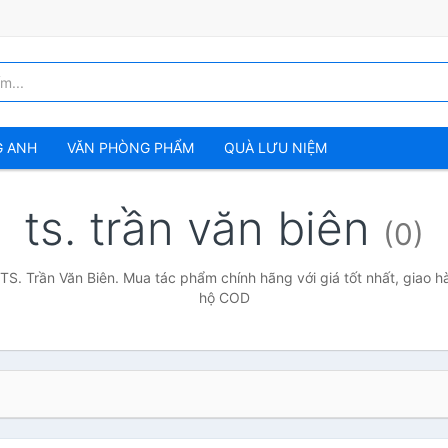
G ANH
VĂN PHÒNG PHẨM
QUÀ LƯU NIỆM
ts. trần văn biên
(0)
TS. Trần Văn Biên. Mua tác phẩm chính hãng với giá tốt nhất, giao h
hộ COD