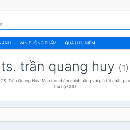
G ANH
VĂN PHÒNG PHẨM
QUÀ LƯU NIỆM
ts. trần quang huy
(1)
 TS. Trần Quang Huy. Mua tác phẩm chính hãng với giá tốt nhất, gia
thu hộ COD