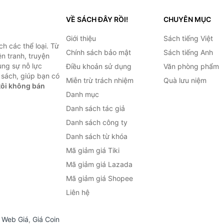
VỀ SÁCH ĐÂY RỒI!
CHUYÊN MỤC
Giới thiệu
Sách tiếng Việt
h các thể loại. Từ
Chính sách bảo mật
Sách tiếng Anh
ện tranh, truyện
ùng sự nỗ lực
Điều khoản sử dụng
Văn phòng phẩm
sách, giúp bạn có
Miễn trừ trách nhiệm
Quà lưu niệm
ôi không bán
Danh mục
Danh sách tác giả
Danh sách công ty
Danh sách từ khóa
Mã giảm giá Tiki
Mã giảm giá Lazada
Mã giảm giá Shopee
Liên hệ
,
Web Giá
,
Giá Coin