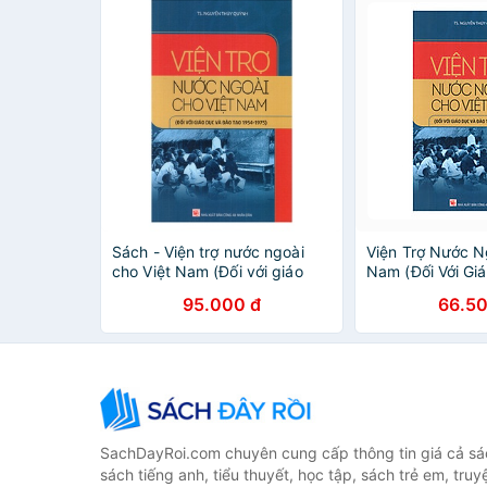
Sách - Viện trợ nước ngoài
Viện Trợ Nước N
cho Việt Nam (Đối với giáo
Nam (Đối Với Gi
dục và đào tạo 1954-1975)
Tạo 1954 - 1975
95.000 đ
66.50
SachDayRoi.com chuyên cung cấp thông tin giá cả sác
sách tiếng anh, tiểu thuyết, học tập, sách trẻ em, truy