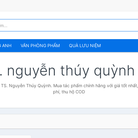
G ANH
VĂN PHÒNG PHẨM
QUÀ LƯU NIỆM
s. nguyễn thúy quỳn
ả TS. Nguyễn Thúy Quỳnh. Mua tác phẩm chính hãng với giá tốt nhất,
phí, thu hộ COD