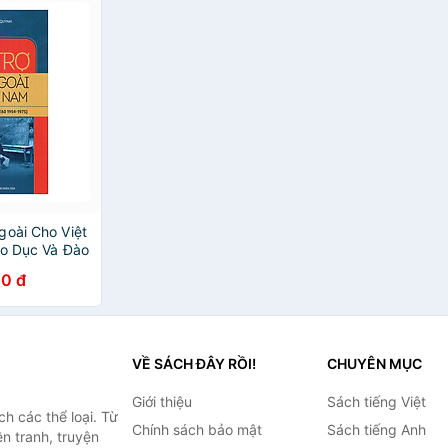
goài Cho Việt
áo Dục Và Đào
)
0 đ
VỀ SÁCH ĐÂY RỒI!
CHUYÊN MỤC
Giới thiệu
Sách tiếng Việt
h các thể loại. Từ
Chính sách bảo mật
Sách tiếng Anh
ện tranh, truyện