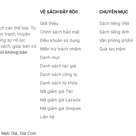
VỀ SÁCH ĐÂY RỒI!
CHUYÊN MỤC
Giới thiệu
Sách tiếng Việt
h các thể loại. Từ
Chính sách bảo mật
Sách tiếng Anh
ện tranh, truyện
ùng sự nỗ lực
Điều khoản sử dụng
Văn phòng phẩm
sách, giúp bạn có
Miễn trừ trách nhiệm
Quà lưu niệm
ôi không bán
Danh mục
Danh sách tác giả
Danh sách công ty
Danh sách từ khóa
Mã giảm giá Tiki
Mã giảm giá Lazada
Mã giảm giá Shopee
Liên hệ
,
Web Giá
,
Giá Coin