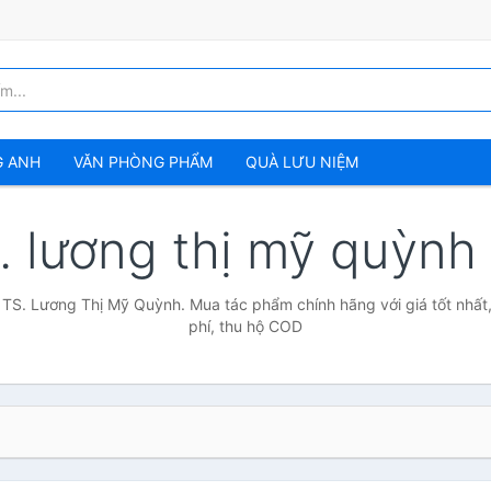
G ANH
VĂN PHÒNG PHẨM
QUÀ LƯU NIỆM
s. lương thị mỹ quỳnh
 TS. Lương Thị Mỹ Quỳnh. Mua tác phẩm chính hãng với giá tốt nhất
phí, thu hộ COD