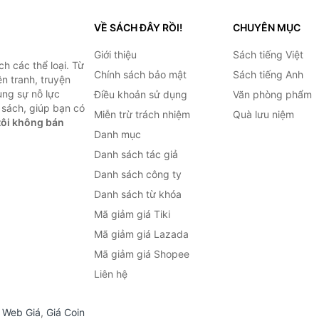
VỀ SÁCH ĐÂY RỒI!
CHUYÊN MỤC
Giới thiệu
Sách tiếng Việt
h các thể loại. Từ
Chính sách bảo mật
Sách tiếng Anh
ện tranh, truyện
ùng sự nỗ lực
Điều khoản sử dụng
Văn phòng phẩm
sách, giúp bạn có
Miễn trừ trách nhiệm
Quà lưu niệm
ôi không bán
Danh mục
Danh sách tác giả
Danh sách công ty
Danh sách từ khóa
Mã giảm giá Tiki
Mã giảm giá Lazada
Mã giảm giá Shopee
Liên hệ
,
Web Giá
,
Giá Coin