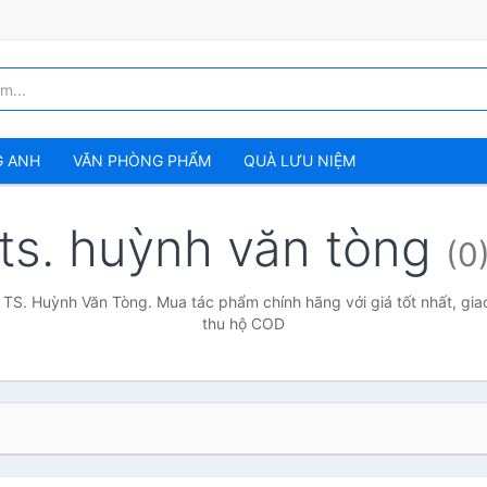
G ANH
VĂN PHÒNG PHẨM
QUÀ LƯU NIỆM
ts. huỳnh văn tòng
(0
 TS. Huỳnh Văn Tòng. Mua tác phẩm chính hãng với giá tốt nhất, gia
thu hộ COD