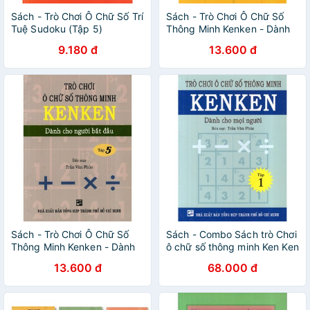
Sách - Trò Chơi Ô Chữ Số Trí
Sách - Trò Chơi Ô Chữ Số
Tuệ Sudoku (Tập 5)
Thông Minh Kenken - Dành
Cho Người Bắt Đầu (Tập 1)
9.180 đ
13.600 đ
Sách - Trò Chơi Ô Chữ Số
Sách - Combo Sách trò Chơi
Thông Minh Kenken - Dành
ô chữ số thông minh Ken Ken
Cho Người Bắt Đầu (Tập 5)
- từ 1 đến 5 (5 cuốn)
13.600 đ
68.000 đ