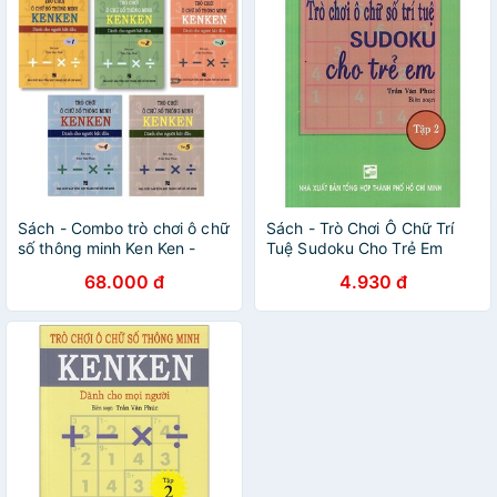
Sách - Combo trò chơi ô chữ
Sách - Trò Chơi Ô Chữ Trí
số thông minh Ken Ken -
Tuệ Sudoku Cho Trẻ Em
Trọn bộ 5 tập
(Tập 2)
68.000 đ
4.930 đ