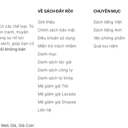
VỀ SÁCH ĐÂY RỒI!
CHUYÊN MỤC
Giới thiệu
Sách tiếng Việt
h các thể loại. Từ
Chính sách bảo mật
Sách tiếng Anh
ện tranh, truyện
ùng sự nỗ lực
Điều khoản sử dụng
Văn phòng phẩm
sách, giúp bạn có
Miễn trừ trách nhiệm
Quà lưu niệm
ôi không bán
Danh mục
Danh sách tác giả
Danh sách công ty
Danh sách từ khóa
Mã giảm giá Tiki
Mã giảm giá Lazada
Mã giảm giá Shopee
Liên hệ
,
Web Giá
,
Giá Coin