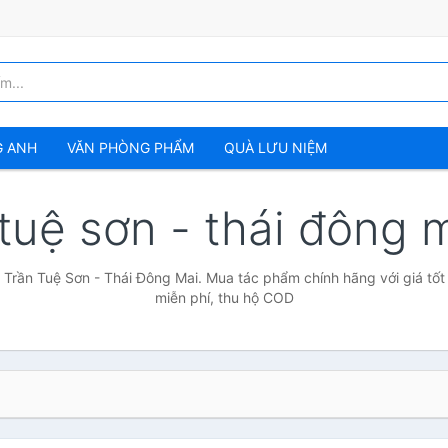
G ANH
VĂN PHÒNG PHẨM
QUÀ LƯU NIỆM
 tuệ sơn - thái đông 
 Trần Tuệ Sơn - Thái Đông Mai. Mua tác phẩm chính hãng với giá tốt
miễn phí, thu hộ COD