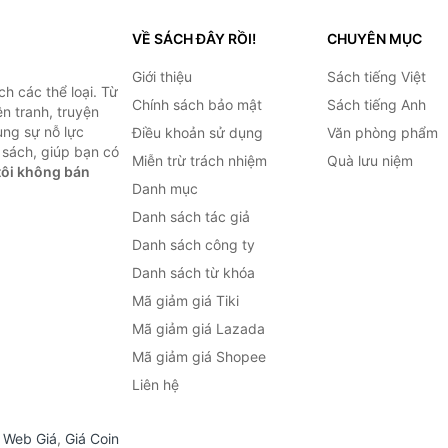
VỀ SÁCH ĐÂY RỒI!
CHUYÊN MỤC
Giới thiệu
Sách tiếng Việt
h các thể loại. Từ
Chính sách bảo mật
Sách tiếng Anh
ện tranh, truyện
ùng sự nỗ lực
Điều khoản sử dụng
Văn phòng phẩm
sách, giúp bạn có
Miễn trừ trách nhiệm
Quà lưu niệm
ôi không bán
Danh mục
Danh sách tác giả
Danh sách công ty
Danh sách từ khóa
Mã giảm giá Tiki
Mã giảm giá Lazada
Mã giảm giá Shopee
Liên hệ
,
Web Giá
,
Giá Coin