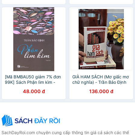
[Mã BMBAU50 giảm 7% đơn
GIÀ HAM SÁCH (Mơ giấc mơ
99K] Sách Phận lìm kìm -
chữ nghĩa) - Trần Bảo Định
Trần Bảo Định
48.000 đ
136.000 đ
SachDayRoi.com chuyên cung cấp thông tin giá cả sách các thể