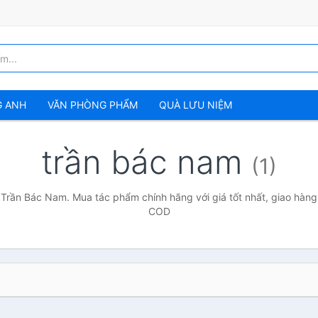
G ANH
VĂN PHÒNG PHẨM
QUÀ LƯU NIỆM
trần bác nam
(1)
 Trần Bác Nam. Mua tác phẩm chính hãng với giá tốt nhất, giao hàng 
COD