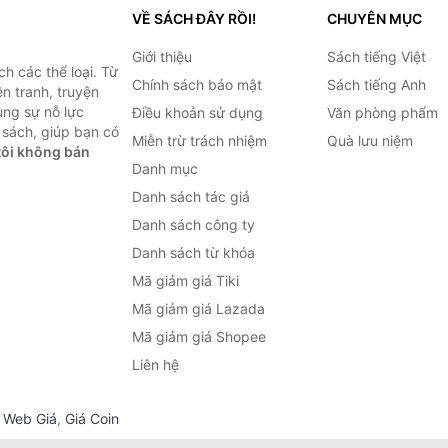
VỀ SÁCH ĐÂY RỒI!
CHUYÊN MỤC
Giới thiệu
Sách tiếng Việt
h các thể loại. Từ
Chính sách bảo mật
Sách tiếng Anh
ện tranh, truyện
ùng sự nỗ lực
Điều khoản sử dụng
Văn phòng phẩm
sách, giúp bạn có
Miễn trừ trách nhiệm
Quà lưu niệm
ôi không bán
Danh mục
Danh sách tác giả
Danh sách công ty
Danh sách từ khóa
Mã giảm giá Tiki
Mã giảm giá Lazada
Mã giảm giá Shopee
Liên hệ
,
Web Giá
,
Giá Coin