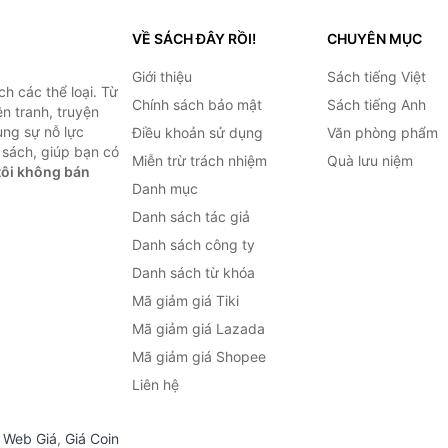
VỀ SÁCH ĐÂY RỒI!
CHUYÊN MỤC
Giới thiệu
Sách tiếng Việt
h các thể loại. Từ
Chính sách bảo mật
Sách tiếng Anh
ện tranh, truyện
ùng sự nỗ lực
Điều khoản sử dụng
Văn phòng phẩm
sách, giúp bạn có
Miễn trừ trách nhiệm
Quà lưu niệm
ôi không bán
Danh mục
Danh sách tác giả
Danh sách công ty
Danh sách từ khóa
Mã giảm giá Tiki
Mã giảm giá Lazada
Mã giảm giá Shopee
Liên hệ
,
Web Giá
,
Giá Coin