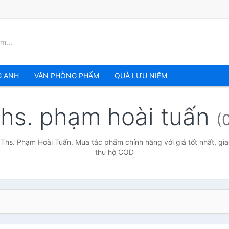
G ANH
VĂN PHÒNG PHẨM
QUÀ LƯU NIỆM
ths. phạm hoài tuấn
(
 Ths. Phạm Hoài Tuấn. Mua tác phẩm chính hãng với giá tốt nhất, gia
thu hộ COD